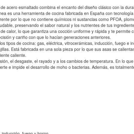
e acero esmaltado combina el encanto del diseño clásico con la durab
Ignea es una herramienta de cocina fabricada en España con tecnologí
ente por lo que no contiene químicos ni sustancias como PFOA, plomo
dable, preservando el sabor natural y los nutrientes de tus ingredient
e calor, lo que garantiza una cocción uniforme y rápida y te permite 
cisión y cariño con que lo hacían generaciones anteriores.
s tipos de cocina: gas, eléctrica, vitrocerámicas, inducción, fuego e in
las. Está fabricada en una sola pieza por lo que sus asas se calientan
ente caliente.
sión, el desgaste, el rayado y a los cambios de temperatura. En lo que r
te e impide el desarrollo de moho o bacterias. Además, es totalmente 
a, inducción, fuego y horno