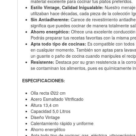
material excelente para cocinar tus platos preferidos.
Estilo Vintage, Calidad Inigualable:
Nuestro menaje d
utilizaban hace décadas, cada pieza de la colección 
Sin Antiadherente:
Carece de revestimiento antiadher
significa que puedes cocinar de manera totalmente salu
Ahorro energético:
Ofrece una excelente conducción d
Podrás preparar tus recetas favoritas con la misma pre
Apta todo tipo de cocinas:
Es compatible con todos lo
en cualquier momento. También son aptas para lavavajil
un guante o paño de cocina cuando manipules el recipi
Resistente:
Destaca por su gran resistencia a la corro
se contaminan los alimentos, pues es químicamente iner
ESPECIFICACIONES:
Olla recta Ø22 cm
Acero Esmaltado Vitrificado
Altura 13,4 cm
Capacidad 5,0 Litros
Diseño Vintage
Calentamiento rápido y uniforme
Ahorro energético
Apta todo tipo de cocinas: gas, eléctrica, vitrocerámic