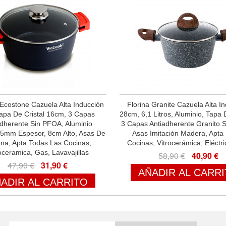
costone Cazuela Alta Inducción
Florina Granite Cazuela Alta I
apa De Cristal 16cm, 3 Capas
28cm, 6,1 Litros, Aluminio, Tapa D
adherente Sin PFOA, Aluminio
3 Capas Antiadherente Granito 
 5mm Espesor, 8cm Alto, Asas De
Asas Imitación Madera, Apta
cona, Apta Todas Las Cocinas,
Cocinas, Vitrocerámica, Eléctr
oceramica, Gas, Lavavajillas
58,90 €
40,90 €
47,90 €
31,90 €
AÑADIR AL CARR
ADIR AL CARRITO