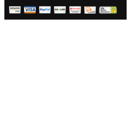
Vitrocerámica, Eléctrica, Halógena, Gas
39,90 €
26,90 €
AÑADIR AL CARRITO
Fagor Alutherm Olla Inducción 20 Cm, Aluminio
Fundido, Tapa De Cristal, Espesor 5,3 Mm,
Antiadherente Ecológico XYLAN PLUS Sin PFOA, Apta
Para Todas Las Cocinas, Vitrocerámica, Gas,
Lavavajillas
76,98 €
54,74 €