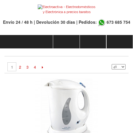
Envío 24 / 48 h | Devolución 30 días | Pedidos:
673 685 754
2
3
4
1