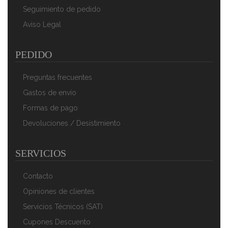
50,90 €
33,90 €
Seguimiento de pedido
Aviso Legal
AÑADIR AL CARRITO
PEDIDO
Preguntas frecuentes
Gastos de envío
Formas de pago
Devoluciones / Desistimiento
SERVICIOS
Clatronic WK 3576 - Hervidor De Agua Eléctrico,
Capacidad De 1,5 L, 2200 W, Color Negro Y Plata
Contacto
52,90 €
35,90 €
Opiniones de clientes
AÑADIR AL CARRITO
Servicios Técnicos (SAT)
Cupones Descuento