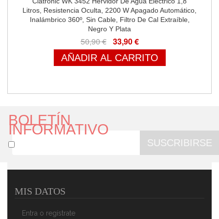
Clatronic WK 3452 Hervidor De Agua Eléctrico 1,8
Litros, Resistencia Oculta, 2200 W Apagado Automático,
Inalámbrico 360º, Sin Cable, Filtro De Cal Extraíble,
Negro Y Plata
50,90 €
33,90 €
AÑADIR AL CARRITO
BOLETÍN
INFORMATIVO
SUSCRIBIRSE
MIS DATOS
Clatronic WK 3452 - Hervidor De Agua Eléctrico,
Capacidad De 1,8 L, Sin BPA, Inalámbrico, 2200 W,
Entra o regístrate
Color Blanco Y Plata