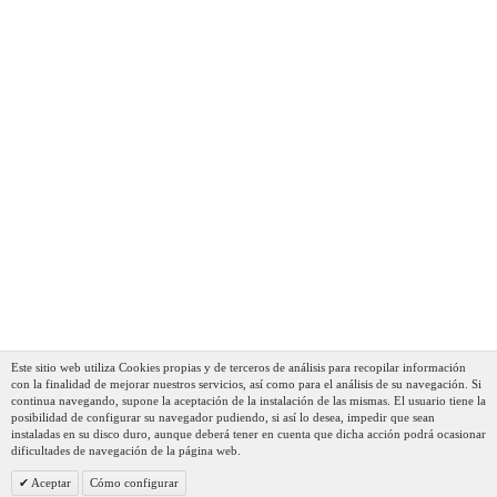
Clatronic WKS 3288 - Hervidor Inalámbrico De Acero
Inoxidable (1,7 L, 2200 W) Blanco
46,90 €
31,90 €
AÑADIR AL CARRITO
Este sitio web utiliza Cookies propias y de terceros de análisis para recopilar información
con la finalidad de mejorar nuestros servicios, así como para el análisis de su navegación. Si
continua navegando, supone la aceptación de la instalación de las mismas. El usuario tiene la
posibilidad de configurar su navegador pudiendo, si así lo desea, impedir que sean
instaladas en su disco duro, aunque deberá tener en cuenta que dicha acción podrá ocasionar
dificultades de navegación de la página web.
Aceptar
Cómo configurar