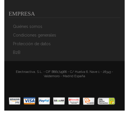
EMPRESA
Quiénes somos
Condiciones generales
Protección de datos
B2B
Bomann WK 5012 Hervidor De Agua Eléctrico 1,8 L,
Resistencia Oculta, 2200 W Apagado Automático,
Inalámbrico 360º, Sin Cable, Filtro De Cal Extraíble,
Blanco Y Plata
Electroactiva, S.L. - CIF B86174968 - C/ Huelva 6, Nave 1 - 28343 -
Valdemoro - Madrid España
43,90 €
28,89 €
AÑADIR AL CARRITO