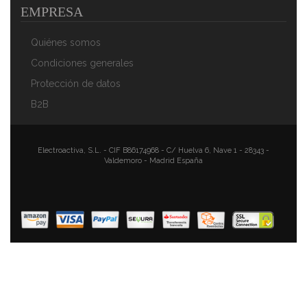
EMPRESA
Quiénes somos
Condiciones generales
Protección de datos
B2B
Bomann WK 5012 Hervidor De Agua Eléctrico 1,8 L,
Resistencia Oculta, 2200 W Apagado Automático,
Inalámbrico 360º, Sin Cable, Filtro De Cal Extraíble,
Blanco Y Plata
Electroactiva, S.L. - CIF B86174968 - C/ Huelva 6, Nave 1 - 28343 -
Valdemoro - Madrid España
43,90 €
28,89 €
AÑADIR AL CARRITO