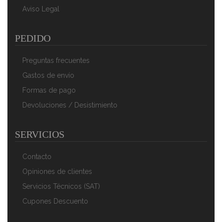
Aviso Legal
AÑADIR AL CARRITO
PEDIDO
Preguntas frecuentes
Gastos de envío
Formas de pago
Devoluciones / Desistimiento
SERVICIOS
Clatronic WK 3576 - Hervidor De Agua Eléctrico,
Capacidad De 1,5 L, 2200 W, Color Negro Y Plata
Contacto
52,90 €
35,90 €
Opiniones de clientes
AÑADIR AL CARRITO
Servicios Técnicos (SAT)
Cupones Descuento