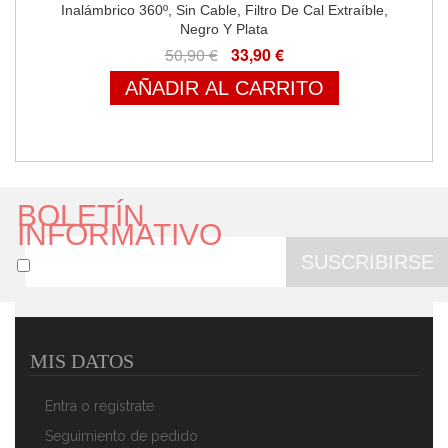
Inalámbrico 360º, Sin Cable, Filtro De Cal Extraíble,
Negro Y Plata
50,90 €
33,90 €
AÑADIR AL CARRITO
BOLETÍN
INFORMATIVO
SUSCRIBIRSE
MIS DATOS
Clatronic WK 3452 - Hervidor De Agua Eléctrico,
Capacidad De 1,8 L, Sin BPA, Inalámbrico, 2200 W,
Entra o regístrate
Color Blanco Y Plata
50,90 €
33,90 €
Seguimiento de pedido