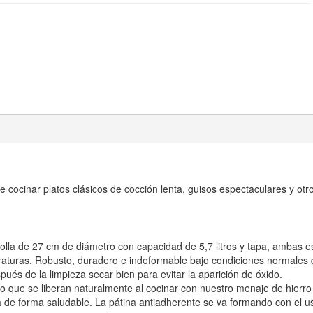
de cocinar platos clásicos de cocción lenta, guisos espectaculares y ot
la de 27 cm de diámetro con capacidad de 5,7 litros y tapa, ambas est
raturas. Robusto, duradero e indeformable bajo condiciones normales 
ués de la limpieza secar bien para evitar la aparición de óxido.
o que se liberan naturalmente al cocinar con nuestro menaje de hierro
a de forma saludable. La pátina antiadherente se va formando con el uso