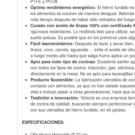
PTFE y PFOA.
Óptimo rendimiento energético:
El hierro fundido es
los alimentos se cocinen de manera desigual. Además t
más tiempo después de haber sido retirados del fuego.
Curado con aceite de linaza 100% con certificado 
rigurosos estándares. Lo recibirás listo para utilizar
suelte pelusa. Es posible que en los primeros usos alg
Fácil mantenimiento:
Después de lavar y secar bien, ap
linaza, coco, canola, aguacate ... evita el aceite de o
a fuego medio-alto hasta que salga humo aplica un poc
Apto para todo tipo de cocinas:
Excelente sartén ap
con todos los tipos de cocina: inducción, gas, eléctrica
directamente en la mesa. No es apto para lavavajillas n
Producto Sostenible:
La fabricación utensilios de co
contacto con alimentos, ya que no han estado expuest
vida e incluso pasar a otras generaciones, hace que lo
Tradición e innovación:
Victoria es una empresa fam
de cocina de calidad, buscando siempre perfeccionar los
con sus utensilios de hierro fundido, en 40 países.
ESPECIFICACIONES:
Olla Horno Holandés Ø 27 cm