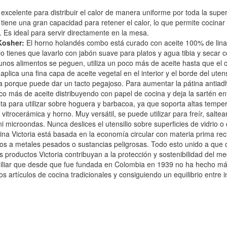
 excelente para distribuir el calor de manera uniforme por toda la supe
iene una gran capacidad para retener el calor, lo que permite cocinar
 Es ideal para servir directamente en la mesa.
Kosher:
El horno holandés combo está curado con aceite 100% de lina
, solo tienes que lavarlo con jabón suave para platos y agua tibia y se
unos alimentos se peguen, utiliza un poco más de aceite hasta que el c
lica una fina capa de aceite vegetal en el interior y el borde del utensi
liva porque puede dar un tacto pegajoso. Para aumentar la pátina antiad
o más de aceite distribuyendo con papel de cocina y deja la sartén enf
ta para utilizar sobre hoguera y barbacoa, ya que soporta altas temp
, vitrocerámica y horno. Muy versátil, se puede utilizar para freír, salt
i microondas. Nunca deslices el utensilio sobre superficies de vidrio o
cina Victoria está basada en la economía circular con materia prima re
os a metales pesados o sustancias peligrosas. Todo esto unido a que
s productos Victoria contribuyan a la protección y sostenibilidad del m
iliar que desde que fue fundada en Colombia en 1939 no ha hecho más 
 artículos de cocina tradicionales y consiguiendo un equilibrio entre i