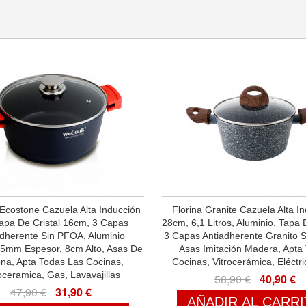
costone Cazuela Alta Inducción
Florina Granite Cazuela Alta I
apa De Cristal 16cm, 3 Capas
28cm, 6,1 Litros, Aluminio, Tapa D
adherente Sin PFOA, Aluminio
3 Capas Antiadherente Granito 
 5mm Espesor, 8cm Alto, Asas De
Asas Imitación Madera, Apta
cona, Apta Todas Las Cocinas,
Cocinas, Vitrocerámica, Eléctr
oceramica, Gas, Lavavajillas
58,90 €
40,90 €
47,90 €
31,90 €
AÑADIR AL CARR