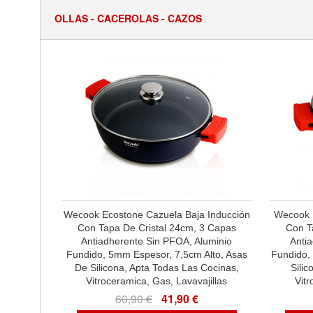
OLLAS - CACEROLAS - CAZOS
Wecook Ecostone Cazuela Baja Inducción
Wecook E
Con Tapa De Cristal 24cm, 3 Capas
Con T
Antiadherente Sin PFOA, Aluminio
Anti
Fundido, 5mm Espesor, 7,5cm Alto, Asas
Fundido,
De Silicona, Apta Todas Las Cocinas,
Sili
Vitroceramica, Gas, Lavavajillas
Vitr
60,90 €
41,90 €