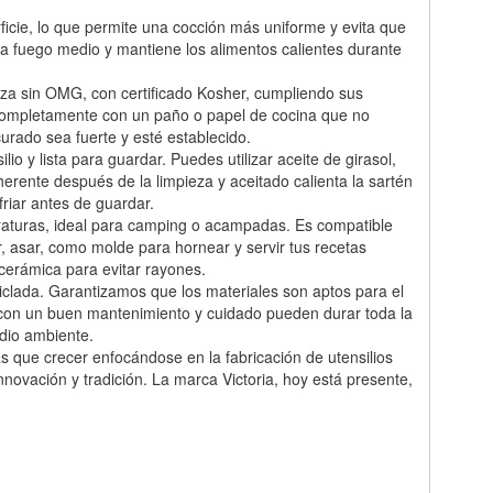
rficie, lo que permite una cocción más uniforme y evita que
 a fuego medio y mantiene los alimentos calientes durante
za sin OMG, con certificado Kosher, cumpliendo sus
car completamente con un paño o papel de cocina que no
urado sea fuerte y esté establecido.
lio y lista para guardar. Puedes utilizar aceite de girasol,
herente después de la limpieza y aceitado calienta la sartén
riar antes de guardar.
eraturas, ideal para camping o acampadas. Es compatible
ear, asar, como molde para hornear y servir tus recetas
 cerámica para evitar rayones.
ciclada. Garantizamos que los materiales son aptos para el
 con un buen mantenimiento y cuidado pueden durar toda la
edio ambiente.
que crecer enfocándose en la fabricación de utensilios
nnovación y tradición. La marca Victoria, hoy está presente,