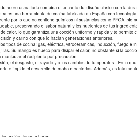
e acero esmaltado combina el encanto del diseño clásico con la durab
Ignea es una herramienta de cocina fabricada en España con tecnologí
ente por lo que no contiene químicos ni sustancias como PFOA, plomo
dable, preservando el sabor natural y los nutrientes de tus ingredient
e calor, lo que garantiza una cocción uniforme y rápida y te permite 
cisión y cariño con que lo hacían generaciones anteriores.
s tipos de cocina: gas, eléctrica, vitrocerámicas, inducción, fuego e in
las. Su mango es hueco para disipar el calor, no obstante si la cocci
 manipular el recipiente por precaución.
sión, el desgaste, el rayado y a los cambios de temperatura. En lo que r
te e impide el desarrollo de moho o bacterias. Además, es totalmente 
a, inducción, fuego y horno