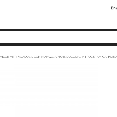
Env
IDOR VITRIFICADO 1 L CON MANGO, APTO INDUCCIÓN, VITROCERÁMICA, FUEG