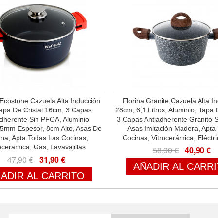
costone Cazuela Alta Inducción
Florina Granite Cazuela Alta I
apa De Cristal 16cm, 3 Capas
28cm, 6,1 Litros, Aluminio, Tapa D
adherente Sin PFOA, Aluminio
3 Capas Antiadherente Granito 
 5mm Espesor, 8cm Alto, Asas De
Asas Imitación Madera, Apta
cona, Apta Todas Las Cocinas,
Cocinas, Vitrocerámica, Eléctr
oceramica, Gas, Lavavajillas
58,90 €
40,90 €
47,90 €
31,90 €
AÑADIR AL CARR
ADIR AL CARRITO