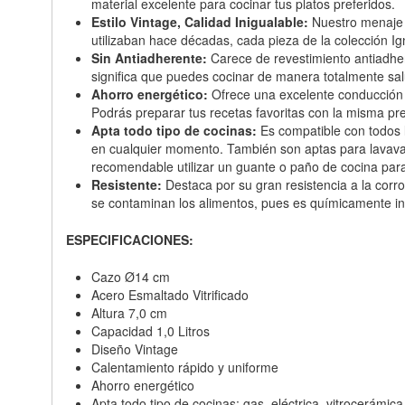
material excelente para cocinar tus platos preferidos.
Estilo Vintage, Calidad Inigualable:
Nuestro menaje d
utilizaban hace décadas, cada pieza de la colección 
Sin Antiadherente:
Carece de revestimiento antiadher
significa que puedes cocinar de manera totalmente salu
Ahorro energético:
Ofrece una excelente conducción d
Podrás preparar tus recetas favoritas con la misma pre
Apta todo tipo de cocinas:
Es compatible con todos lo
en cualquier momento. También son aptas para lavavajil
recomendable utilizar un guante o paño de cocina para
Resistente:
Destaca por su gran resistencia a la corro
se contaminan los alimentos, pues es químicamente iner
ESPECIFICACIONES:
Cazo Ø14 cm
Acero Esmaltado Vitrificado
Altura 7,0 cm
Capacidad 1,0 Litros
Diseño Vintage
Calentamiento rápido y uniforme
Ahorro energético
Apta todo tipo de cocinas: gas, eléctrica, vitrocerámic