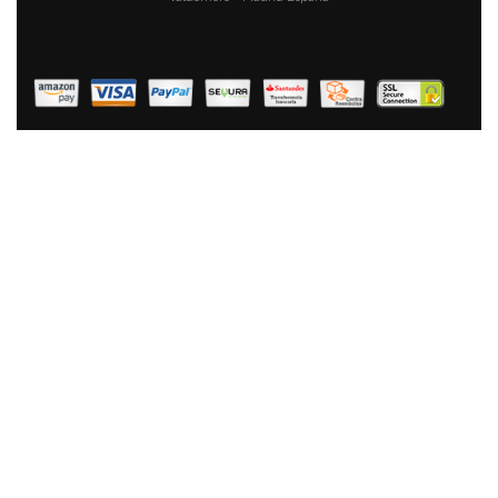
Florina Bono Cazuela Baja 20cm Inducción, 1,6L,
Aluminio, Fondo FULL INDUCTION, Tapa De Cristal,
Antiadherente Mármol Sin PFOA, Apta Todas Cocinas,
Vitrocerámica, Eléctrica, Halógena, Gas
39,90 €
26,90 €
AÑADIR AL CARRITO
Fagor Alutherm Olla Inducción 20 Cm, Aluminio
Fundido, Tapa De Cristal, Espesor 5,3 Mm,
Antiadherente Ecológico XYLAN PLUS Sin PFOA, Apta
Para Todas Las Cocinas, Vitrocerámica, Gas,
Lavavajillas