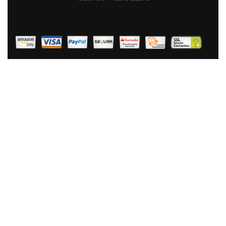
Florina Bono Cazuela Baja 20cm Inducción, 1,6L,
Aluminio, Fondo FULL INDUCTION, Tapa De Cristal,
Antiadherente Mármol Sin PFOA, Apta Todas Cocinas,
Vitrocerámica, Eléctrica, Halógena, Gas
39,90 €
26,90 €
AÑADIR AL CARRITO
Fagor Alutherm Olla Inducción 20 Cm, Aluminio
Fundido, Tapa De Cristal, Espesor 5,3 Mm,
Antiadherente Ecológico XYLAN PLUS Sin PFOA, Apta
Para Todas Las Cocinas, Vitrocerámica, Gas,
Lavavajillas