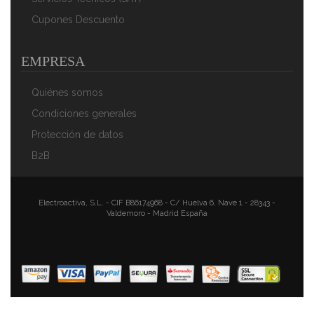
58,90 €
40,90 €
Cupones Descuento
AÑADIR AL CARRITO
EMPRESA
Quiénes somos
Condiciones generales
Protección de datos
B2B
Electroactiva, S.L. - CIF B86174968 - C/ Huelva 6, Nave 1 - 28343 -
Valdemoro - Madrid España
Florina Bono Cazuela Baja 20cm Inducción, 1,6L,
Aluminio, Fondo FULL INDUCTION, Tapa De Cristal,
Antiadherente Mármol Sin PFOA, Apta Todas Cocinas,
Vitrocerámica, Eléctrica, Halógena, Gas
39,90 €
26,90 €
AÑADIR AL CARRITO