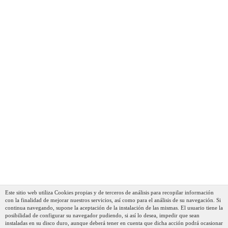
Fagor Alutherm Olla Inducción 20 Cm, Aluminio
Fundido, Tapa De Cristal, Espesor 5,3 Mm,
Antiadherente Ecológico XYLAN PLUS Sin PFOA, Apta
Para Todas Las Cocinas, Vitrocerámica, Gas,
Lavavajillas
76,98 €
54,74 €
AÑADIR AL CARRITO
Este sitio web utiliza Cookies propias y de terceros de análisis para recopilar información
con la finalidad de mejorar nuestros servicios, así como para el análisis de su navegación. Si
continua navegando, supone la aceptación de la instalación de las mismas. El usuario tiene la
posibilidad de configurar su navegador pudiendo, si así lo desea, impedir que sean
instaladas en su disco duro, aunque deberá tener en cuenta que dicha acción podrá ocasionar