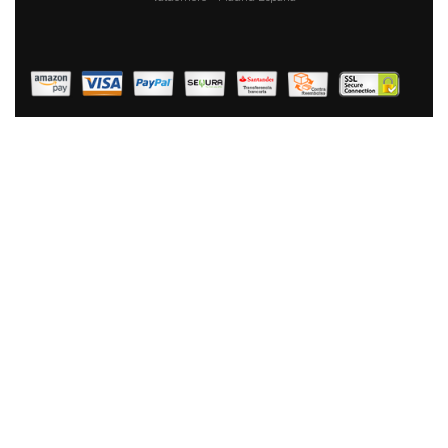
Florina Bono Cazuela Baja 20cm Inducción, 1,6L,
Aluminio, Fondo FULL INDUCTION, Tapa De Cristal,
Antiadherente Mármol Sin PFOA, Apta Todas Cocinas,
Vitrocerámica, Eléctrica, Halógena, Gas
39,90 €
26,90 €
AÑADIR AL CARRITO
Fagor Alutherm Olla Inducción 20 Cm, Aluminio
Fundido, Tapa De Cristal, Espesor 5,3 Mm,
Antiadherente Ecológico XYLAN PLUS Sin PFOA, Apta
Para Todas Las Cocinas, Vitrocerámica, Gas,
Lavavajillas