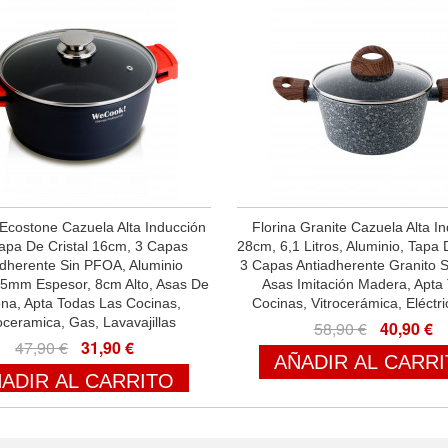
costone Cazuela Alta Inducción
Florina Granite Cazuela Alta I
apa De Cristal 16cm, 3 Capas
28cm, 6,1 Litros, Aluminio, Tapa D
adherente Sin PFOA, Aluminio
3 Capas Antiadherente Granito 
 5mm Espesor, 8cm Alto, Asas De
Asas Imitación Madera, Apta
cona, Apta Todas Las Cocinas,
Cocinas, Vitrocerámica, Eléctr
oceramica, Gas, Lavavajillas
58,90 €
40,90 €
47,90 €
31,90 €
AÑADIR AL CARR
ADIR AL CARRITO