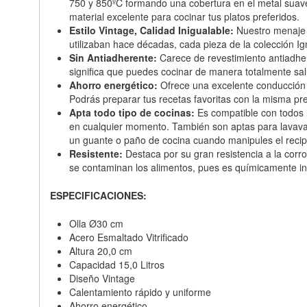
750 y 850ºC formando una cobertura en el metal suave
material excelente para cocinar tus platos preferidos.
Estilo Vintage, Calidad Inigualable:
Nuestro menaje d
utilizaban hace décadas, cada pieza de la colección 
Sin Antiadherente:
Carece de revestimiento antiadher
significa que puedes cocinar de manera totalmente salu
Ahorro energético:
Ofrece una excelente conducción d
Podrás preparar tus recetas favoritas con la misma pre
Apta todo tipo de cocinas:
Es compatible con todos lo
en cualquier momento. También son aptas para lavavajil
un guante o paño de cocina cuando manipules el recipi
Resistente:
Destaca por su gran resistencia a la corro
se contaminan los alimentos, pues es químicamente iner
ESPECIFICACIONES:
Olla Ø30 cm
Acero Esmaltado Vitrificado
Altura 20,0 cm
Capacidad 15,0 Litros
Diseño Vintage
Calentamiento rápido y uniforme
Ahorro energético