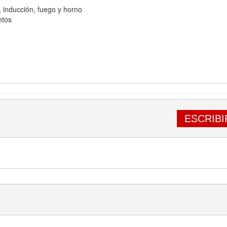
a, inducción, fuego y horno
ntos
ESCRIBI