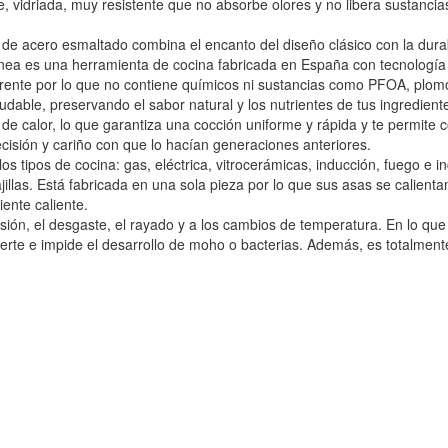
, vidriada, muy resistente que
no absorbe olores y no libera sustancia
e acero esmaltado combina el encanto del diseño clásico con la durab
Ignea es una herramienta de cocina fabricada en España con tecnologí
ente por lo que no contiene químicos ni sustancias como PFOA, plomo
dable, preservando el sabor natural y los nutrientes de tus ingredient
e calor, lo que garantiza una cocción uniforme y rápida y te permite 
cisión y cariño con que lo hacían generaciones anteriores.
s tipos de cocina: gas, eléctrica, vitrocerámicas, inducción, fuego e in
las. Está fabricada en una sola pieza por lo que sus asas se calientan
ente caliente.
sión, el desgaste, el rayado y a los cambios de temperatura. En lo que r
te e impide el desarrollo de moho o bacterias. Además, es totalmente 