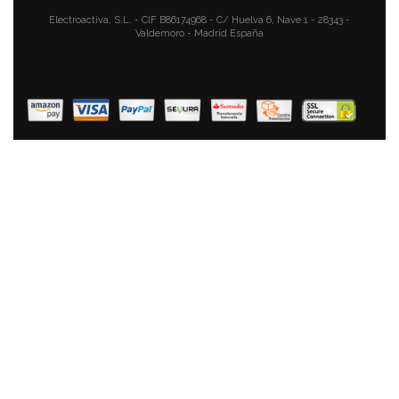
Electroactiva, S.L. - CIF B86174968 - C/ Huelva 6, Nave 1 - 28343 -
Valdemoro - Madrid España
Florina Bono Cazuela Baja 20cm Inducción, 1,6L,
Aluminio, Fondo FULL INDUCTION, Tapa De Cristal,
Antiadherente Mármol Sin PFOA, Apta Todas Cocinas,
Vitrocerámica, Eléctrica, Halógena, Gas
39,90 €
26,90 €
AÑADIR AL CARRITO
Fagor Alutherm Olla Inducción 20 Cm, Aluminio
Fundido, Tapa De Cristal, Espesor 5,3 Mm,