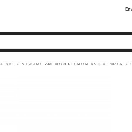
Env
UAL 0,6 L FUENTE ACERO ESMALTADO VITRIFICADO APTA VITROCERÁMICA, FU