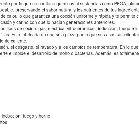
ente por lo que no contiene químicos ni sustancias como PFOA, plomo
dable, preservando el sabor natural y los nutrientes de tus ingredient
e calor, lo que garantiza una cocción uniforme y rápida y te permite 
cisión y cariño con que lo hacían generaciones anteriores.
s tipos de cocina: gas, eléctrica, vitrocerámicas, inducción, fuego e in
las. Está fabricada en una sola pieza por lo que sus asas se calientan
ente caliente.
sión, el desgaste, el rayado y a los cambios de temperatura. En lo que r
te e impide el desarrollo de moho o bacterias. Además, es totalmente 
a, inducción, fuego y horno
ntos