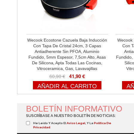
Wecook Ecostone Cazuela Baja Inducción
Wecook E
Con Tapa De Cristal 24cm, 3 Capas
Con T
Antiadherente Sin PFOA, Aluminio
Anti
Fundido, 5mm Espesor, 7,5cm Alto, Asas
Fundido,
De Silicona, Apta Todas Las Cocinas,
Sili
Vitroceramica, Gas, Lavavajillas
Vitr
60,90 €
41,90 €
AÑADIR AL CARRITO
AÑ
BOLETÍN INFORMATIVO
SUSCRÍBASE A NUESTRO BOLETÍN DE NOTICIAS:
He Leido Y Acepto El
Aviso Legal
, Y La
Política De
Privacidad