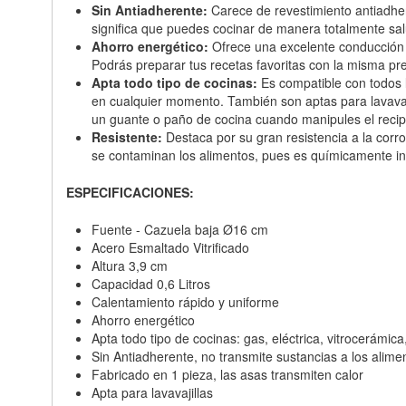
Sin Antiadherente:
Carece de revestimiento antiadher
significa que puedes cocinar de manera totalmente salu
Ahorro energético:
Ofrece una excelente conducción d
Podrás preparar tus recetas favoritas con la misma pre
Apta todo tipo de cocinas:
Es compatible con todos lo
en cualquier momento. También son aptas para lavavajil
un guante o paño de cocina cuando manipules el recipi
Resistente:
Destaca por su gran resistencia a la corro
se contaminan los alimentos, pues es químicamente iner
ESPECIFICACIONES:
Fuente - Cazuela baja Ø16 cm
Acero Esmaltado Vitrificado
Altura 3,9 cm
Capacidad 0,6 Litros
Calentamiento rápido y uniforme
Ahorro energético
Apta todo tipo de cocinas: gas, eléctrica, vitrocerámic
Sin Antiadherente, no transmite sustancias a los alime
Fabricado en 1 pieza, las asas transmiten calor
Apta para lavavajillas