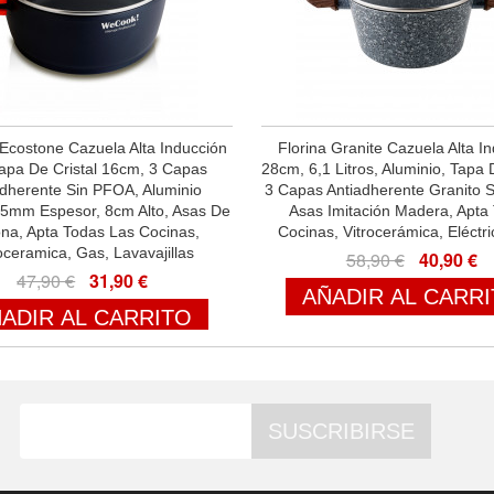
costone Cazuela Alta Inducción
Florina Granite Cazuela Alta I
apa De Cristal 16cm, 3 Capas
28cm, 6,1 Litros, Aluminio, Tapa D
adherente Sin PFOA, Aluminio
3 Capas Antiadherente Granito 
 5mm Espesor, 8cm Alto, Asas De
Asas Imitación Madera, Apta
cona, Apta Todas Las Cocinas,
Cocinas, Vitrocerámica, Eléctr
oceramica, Gas, Lavavajillas
58,90 €
40,90 €
47,90 €
31,90 €
AÑADIR AL CARR
ADIR AL CARRITO
SUSCRIBIRSE