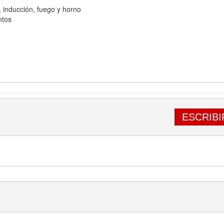
a, inducción, fuego y horno
ntos
ESCRIBI