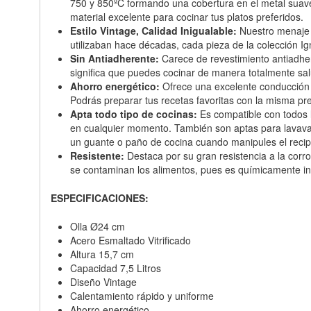
750 y 850ºC formando una cobertura en el metal suave
material excelente para cocinar tus platos preferidos.
Estilo Vintage, Calidad Inigualable:
Nuestro menaje d
utilizaban hace décadas, cada pieza de la colección 
Sin Antiadherente:
Carece de revestimiento antiadher
significa que puedes cocinar de manera totalmente salu
Ahorro energético:
Ofrece una excelente conducción d
Podrás preparar tus recetas favoritas con la misma pre
Apta todo tipo de cocinas:
Es compatible con todos lo
en cualquier momento. También son aptas para lavavajil
un guante o paño de cocina cuando manipules el recipi
Resistente:
Destaca por su gran resistencia a la corro
se contaminan los alimentos, pues es químicamente iner
ESPECIFICACIONES:
Olla Ø24 cm
Acero Esmaltado Vitrificado
Altura 15,7 cm
Capacidad 7,5 Litros
Diseño Vintage
Calentamiento rápido y uniforme
Ahorro energético