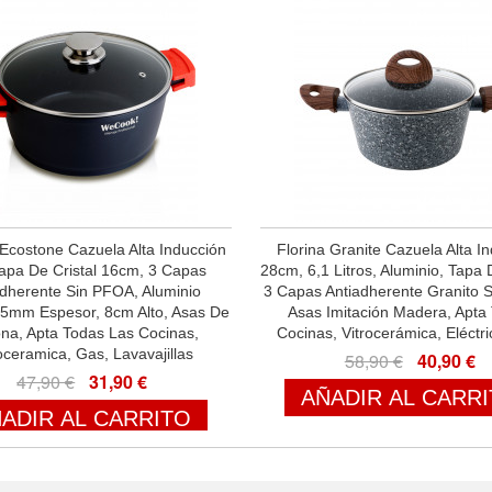
costone Cazuela Alta Inducción
Florina Granite Cazuela Alta I
apa De Cristal 16cm, 3 Capas
28cm, 6,1 Litros, Aluminio, Tapa D
adherente Sin PFOA, Aluminio
3 Capas Antiadherente Granito 
 5mm Espesor, 8cm Alto, Asas De
Asas Imitación Madera, Apta
cona, Apta Todas Las Cocinas,
Cocinas, Vitrocerámica, Eléctr
oceramica, Gas, Lavavajillas
58,90 €
40,90 €
47,90 €
31,90 €
AÑADIR AL CARR
ADIR AL CARRITO