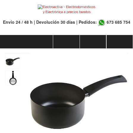
Envío 24 / 48 h | Devolución 30 días | Pedidos:
673 685 754