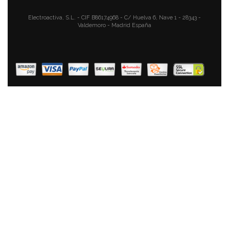
Electroactiva, S.L. - CIF B86174968 - C/ Huelva 6, Nave 1 - 28343 -
Valdemoro - Madrid España
Florina Bono Cazuela Baja 20cm Inducción, 1,6L,
Aluminio, Fondo FULL INDUCTION, Tapa De Cristal,
Antiadherente Mármol Sin PFOA, Apta Todas Cocinas,
Vitrocerámica, Eléctrica, Halógena, Gas
39,90 €
26,90 €
AÑADIR AL CARRITO
Fagor Alutherm Olla Inducción 20 Cm, Aluminio
Fundido, Tapa De Cristal, Espesor 5,3 Mm,