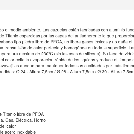
do el medio ambiente. Las cazuelas están fabricadas con aluminio fund
Titanio esparcidas por las capas del antiadherente lo que proporcion
abado tipo piedra libre de PFOA, no libera gases tóxicos y no daña el
transmisión de calor perfecta y homogénea en toda la superficie. Las
mperatura máxima de 230ºC (sin las asas de silicona). Su tapa de vidri
 calor evita la evaporación rápida de los líquidos y reduce el tiempo 
 lavavajillas aunque para mantener todas sus cualidades por más tiem
edidas: Ø 24 - Altura 7,5cm / Ø 28 - Altura 7,5cm / Ø 30 - Altura 7,5cm 
 Titanio libre de PFOA
ca, Gas, Eléctrica, Horno
el calor
de acero inoxidable