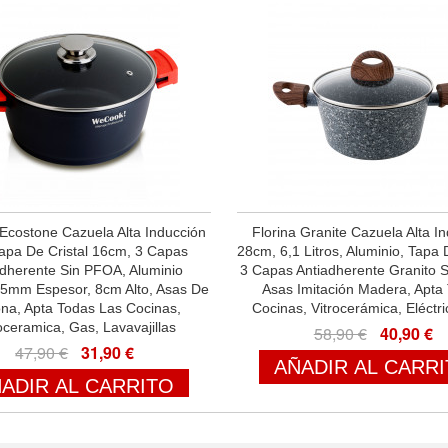
costone Cazuela Alta Inducción
Florina Granite Cazuela Alta I
apa De Cristal 16cm, 3 Capas
28cm, 6,1 Litros, Aluminio, Tapa D
adherente Sin PFOA, Aluminio
3 Capas Antiadherente Granito 
 5mm Espesor, 8cm Alto, Asas De
Asas Imitación Madera, Apta
cona, Apta Todas Las Cocinas,
Cocinas, Vitrocerámica, Eléctr
oceramica, Gas, Lavavajillas
58,90 €
40,90 €
47,90 €
31,90 €
AÑADIR AL CARR
ADIR AL CARRITO