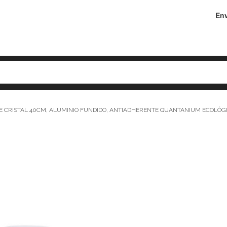
Env
 CRISTAL 40CM, ALUMINIO FUNDIDO, ANTIADHERENTE QUANTANIUM ECOLÓGICO