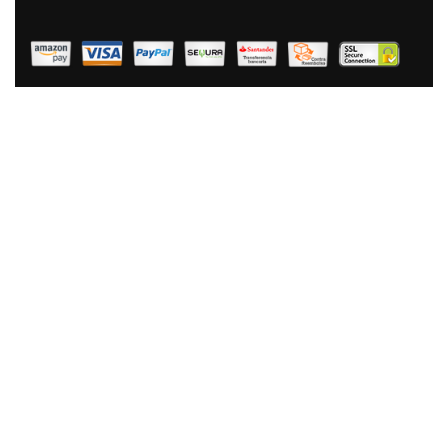
Magefesa Praga - Sartén Doble Para Tortilla De Patatas
20cm, Inducción, Antiadherente Libre De PFOA,
Limpieza Lavavajillas Apta Para Todas Las Cocinas De
Gas, Vitrocerámica Y Gas, Fabricada En España
41,90 €
26,90 €
AÑADIR AL CARRITO