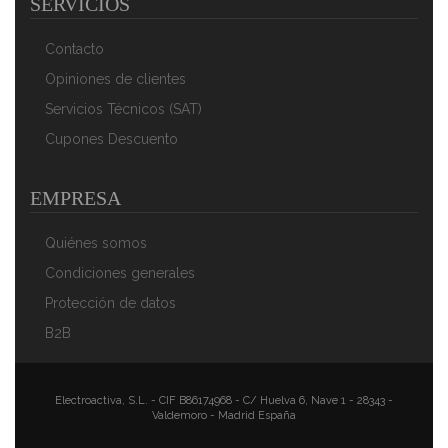
SERVICIOS
Inducción, Antiadherente PIEDRA
32,90 €
20,90 €
Contacto
AÑADIR AL CARRITO
Opiniones de clientes
Servicios Técnicos (SAT)
Cupones Descuento
EMPRESA
Quiénes somos
Condiciones generales
Protección de datos
Magefesa K2 Rojo - Set Juego 3 Sartenes 20-24-28
B2B
Cm, Inducción, Antiadherente PIEDRA Libre De PFOA
51,65 €
35,74 €
AÑADIR AL CARRITO
Electroactiva, S.L. - CIF B86174968 - C/ Huelva 6, Nave 1 - 28343 -
Valdemoro - Madrid España