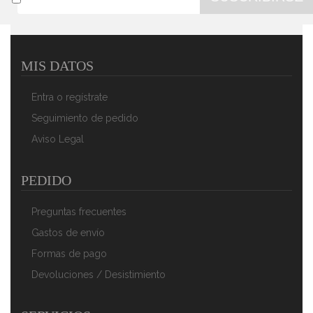
MIS DATOS
Magefesa K2 Gransasso - Set Juego 3 Sartenes 20-24-
28 Cm, Inducción, Antiadherente PIEDRA
Entra o regístrate
39,91 €
24,90 €
Seguimiento de pedido
AÑADIR AL CARRITO
Aviso Legal
PEDIDO
Preguntas frecuentes
Gastos de envío
Formas de pago
Devoluciones / Desistimiento
Magefesa K2 Rojo - Set Juego 2 Sartenes 20-24 Cm,