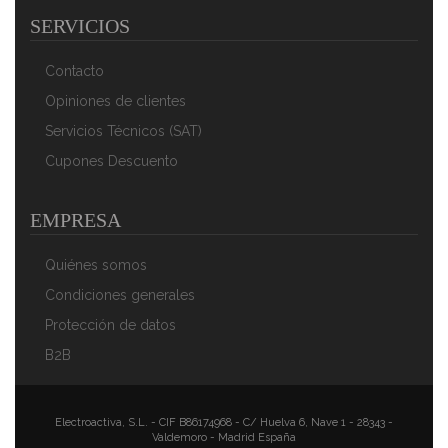
Magefesa K2 Rojo - Set Juego 2 Sartenes 20-24 Cm,
SERVICIOS
Inducción, Antiadherente PIEDRA
32,90 €
20,90 €
Contacto
AÑADIR AL CARRITO
Opiniones de clientes
Servicios Técnicos (SAT)
Cupones Descuento
EMPRESA
Quiénes somos
Condiciones generales
Protección de datos
Magefesa K2 Rojo - Set Juego 3 Sartenes 20-24-28
B2B
Cm, Inducción, Antiadherente PIEDRA Libre De PFOA
51,65 €
35,74 €
AÑADIR AL CARRITO
Electroactiva, S.L. - CIF B86174968 - C/ Huelva 6, Nave 1 - 28343 -
Valdemoro - Madrid España