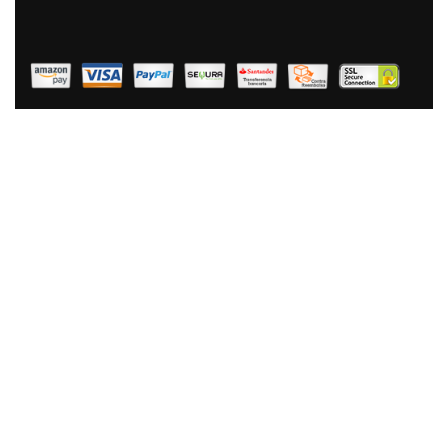
Magefesa Praga - Sartén Doble Para Tortilla De Patatas
24cm, Inducción, Antiadherente Libre De PFOA,
Limpieza Lavavajillas Apta Para Todas Las Cocinas De
Gas, Vitrocerámica Y Gas, Fabricada En España
46,90 €
30,90 €
AÑADIR AL CARRITO