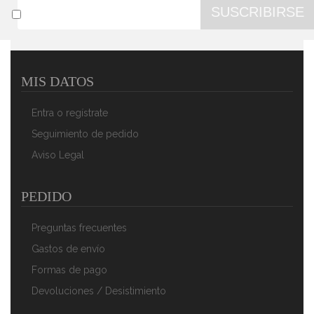
SUSCRIBIRSE
MIS DATOS
Magefesa K2 Gransasso - Set Juego 3 Sartenes 20-24-
28 Cm, Inducción, Antiadherente PIEDRA
Entra o regístrate
39,91 €
24,90 €
Seguimiento de pedido
AÑADIR AL CARRITO
Aviso Legal
PEDIDO
Preguntas frecuentes
Gastos de envío
Formas de pago
Devoluciones / Desistimiento