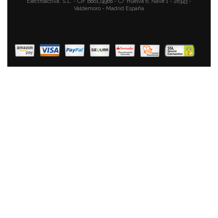
AÑADIR AL CARRITO
Electroactiva, S.L. - CIF B86174968 - C/ Huelva 6, Nave 1 - 28343 -
Valdemoro - Madrid España
Magefesa Praga - Sartén Doble Para Tortilla De Patatas
20cm, Inducción, Antiadherente Libre De PFOA,
Limpieza Lavavajillas Apta Para Todas Las Cocinas De
Gas, Vitrocerámica Y Gas, Fabricada En España
41,90 €
26,90 €
AÑADIR AL CARRITO