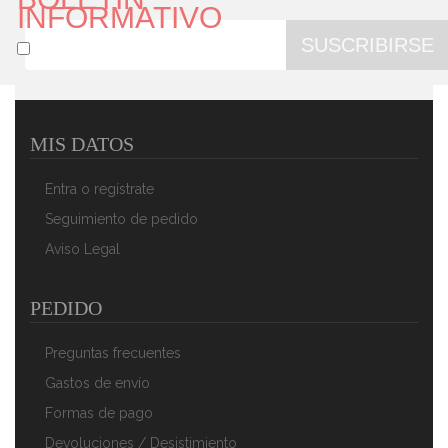
INFORMATIVO
SUSCRIBIRSE
MIS DATOS
Magefesa K2 Gransasso - Set Juego 3 Sartenes 20-24-
28 Cm, Inducción, Antiadherente PIEDRA
Entra o regístrate
39,91 €
24,90 €
Seguimiento de pedido
AÑADIR AL CARRITO
Aviso Legal
PEDIDO
Preguntas frecuentes
Gastos de envío
Formas de pago
Devoluciones / Desistimiento