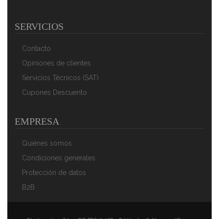
Magefesa K2 Rojo - Set Juego 2 Sartenes 20-24 Cm,
SERVICIOS
Inducción, Antiadherente PIEDRA
32,90 €
20,90 €
Contacto
AÑADIR AL CARRITO
Opiniones de clientes
Servicios Técnicos (SAT)
Cupones Descuento
EMPRESA
Quiénes somos
Condiciones generales
Protección de datos
Magefesa K2 Rojo - Set Juego 3 Sartenes 20-24-28
B2B
Cm, Inducción, Antiadherente PIEDRA Libre De PFOA
51,65 €
35,74 €