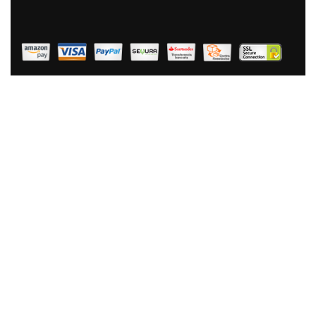
Magefesa Praga - Sartén Doble Para Tortilla De Patatas
20cm, Inducción, Antiadherente Libre De PFOA,
Limpieza Lavavajillas Apta Para Todas Las Cocinas De
Gas, Vitrocerámica Y Gas, Fabricada En España
41,90 €
26,90 €
AÑADIR AL CARRITO