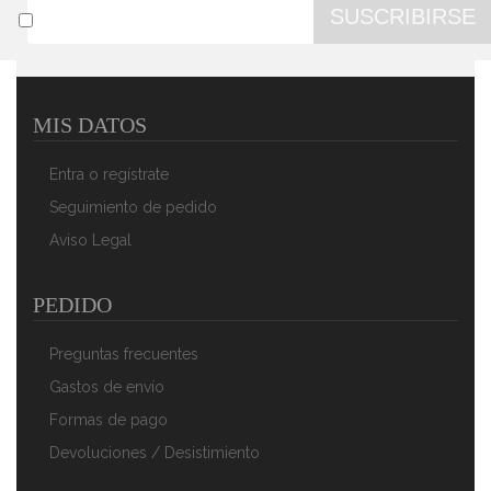
SUSCRIBIRSE
MIS DATOS
Magefesa K2 Gransasso - Set Juego 3 Sartenes 20-24-
28 Cm, Inducción, Antiadherente PIEDRA
Entra o regístrate
39,91 €
24,90 €
Seguimiento de pedido
AÑADIR AL CARRITO
Aviso Legal
PEDIDO
Preguntas frecuentes
Gastos de envío
Formas de pago
Devoluciones / Desistimiento