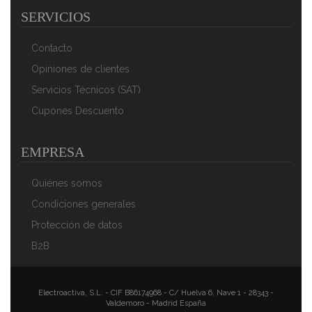
Magefesa K2 Rojo - Set Juego 2 Sartenes 20-24 Cm,
SERVICIOS
Inducción, Antiadherente PIEDRA
32,90 €
20,90 €
Contacto
AÑADIR AL CARRITO
Opiniones de clientes
Servicios Técnicos (SAT)
Cupones Descuento
EMPRESA
Quiénes somos
Condiciones generales
Protección de datos
Magefesa K2 Rojo - Set Juego 3 Sartenes 20-24-28
B2B
Cm, Inducción, Antiadherente PIEDRA Libre De PFOA
51,65 €
35,74 €
AÑADIR AL CARRITO
Electroactiva, S.L. - CIF B86174968 - C/ Huelva 6, Nave 1 - 28343 -
Valdemoro - Madrid España