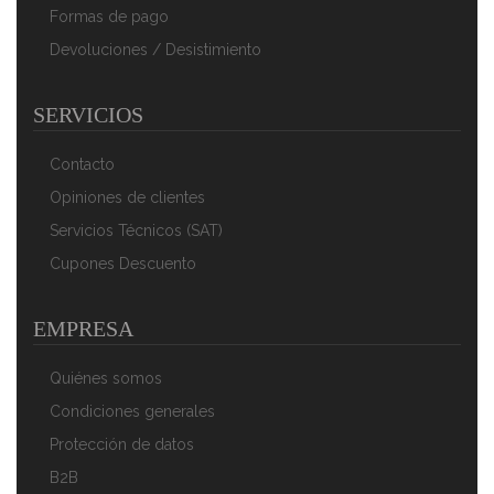
Formas de pago
Devoluciones / Desistimiento
Magefesa K2 Rojo - Set Juego 2 Sartenes 20-24 Cm,
SERVICIOS
Inducción, Antiadherente PIEDRA
32,90 €
20,90 €
Contacto
AÑADIR AL CARRITO
Opiniones de clientes
Servicios Técnicos (SAT)
Cupones Descuento
EMPRESA
Quiénes somos
Condiciones generales
Protección de datos
Magefesa K2 Rojo - Set Juego 3 Sartenes 20-24-28
B2B
Cm, Inducción, Antiadherente PIEDRA Libre De PFOA