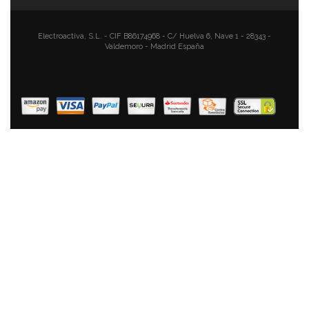
51,65 €
35,74 €
AÑADIR AL CARRITO
Electroactiva, S.L. - CIF B86174968 - C/ Huelva 6, Nave 1 - 28343 -
Valdemoro - Madrid España
Magefesa Praga - Sartén Doble Para Tortilla De Patatas
20cm, Inducción, Antiadherente Libre De PFOA,
Limpieza Lavavajillas Apta Para Todas Las Cocinas De
Gas, Vitrocerámica Y Gas, Fabricada En España
41,90 €
26,90 €
AÑADIR AL CARRITO