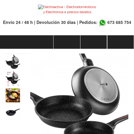
Envío 24 / 48 h | Devolución 30 días | Pedidos:
673 685 754