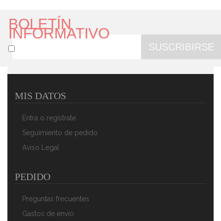
BOLETÍN
INFORMATIVO
SUSCRIBIRSE
MIS DATOS
Magefesa K2 Gransasso - Set Juego 3 Sartenes 20-24-
28 Cm, Inducción, Antiadherente PIEDRA
Entra o regístrate
39,91 €
24,90 €
Seguimiento de pedido
AÑADIR AL CARRITO
Aviso Legal
PEDIDO
Preguntas frecuentes
Gastos de envío