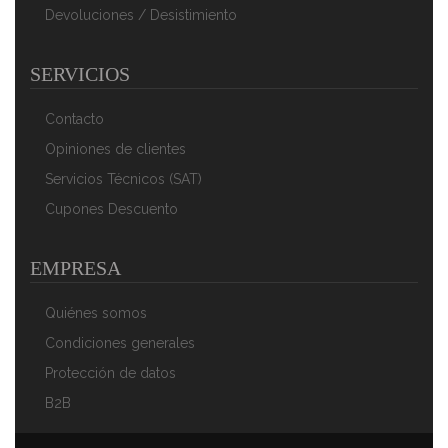
Devoluciones / Desistimiento
SERVICIOS
Briebe Paellera Valenciana Esmaltada 46cm, Acero
Esmaltado Antiadherente, 12 Raciones De Paella Apta
Para Gas, Horno
Contacto
41,70 €
27,27 €
Opiniones de clientes
AÑADIR AL CARRITO
Servicios Técnicos (SAT)
Cupones Descuento
EMPRESA
Quiénes somos
Condiciones generales
Protección de datos
B2B
Briebe Paellera Valenciana Esmaltada 55cm, Acero