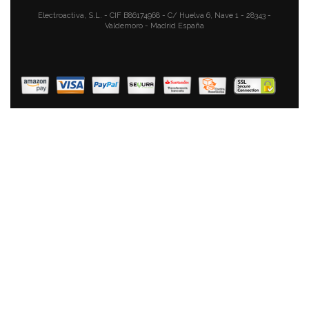
Esmaltado Antiadherente, 16 Raciones De Paella Apta
Para Gas, Horno
Electroactiva, S.L. - CIF B86174968 - C/ Huelva 6, Nave 1 - 28343 -
Valdemoro - Madrid España
51,84 €
34,87 €
AÑADIR AL CARRITO
Briebe Zafrán Paellera Inducción 30 Cm, 4 Raciones De
Paella, Antiadherente ILAG Ecológico Sin PFOA, 3 Mm
Espesor, Aluminio Prensado, Apta Todas Las Cocinas,
Vitrocerámica, Gas, Horno
37,62 €
25,22 €