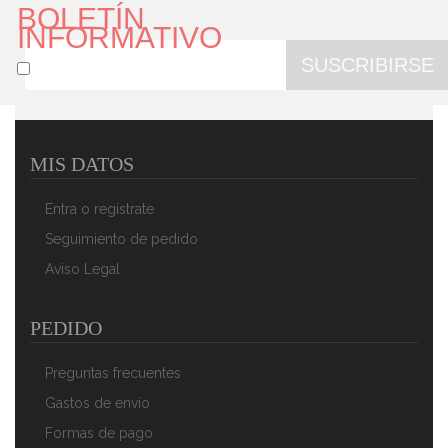
BOLETÍN
INFORMATIVO
SUSCRIBIRSE
MIS DATOS
Briebe Paellera Valenciana Esmaltada 42cm, Acero
Esmaltado Antiadherente, 10 Raciones De Paella Apta
Entra o regístrate
Para Gas, Horno
36,84 €
23,62 €
Seguimiento de pedido
Aviso Legal
AÑADIR AL CARRITO
PEDIDO
Preguntas frecuentes
Gastos de envío
Formas de pago