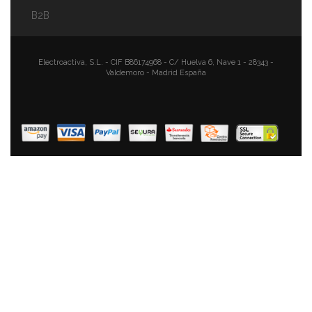
B2B
Briebe Paellera Valenciana Esmaltada 55cm, Acero
Esmaltado Antiadherente, 16 Raciones De Paella Apta
Para Gas, Horno
Electroactiva, S.L. - CIF B86174968 - C/ Huelva 6, Nave 1 - 28343 -
Valdemoro - Madrid España
51,84 €
34,87 €
AÑADIR AL CARRITO
Briebe Zafrán Paellera Inducción 30 Cm, 4 Raciones De
Paella, Antiadherente ILAG Ecológico Sin PFOA, 3 Mm
Espesor, Aluminio Prensado, Apta Todas Las Cocinas,