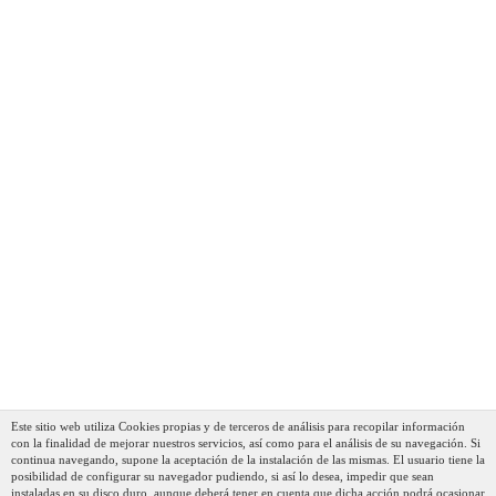
Vitrocerámica, Gas, Horno
37,62 €
25,22 €
AÑADIR AL CARRITO
Briebe Zafrán Paellera Inducción 34 Cm, 6 Raciones De
Paella, Antiadherente ILAG Ecológico Sin PFOA, 3 Mm
Este sitio web utiliza Cookies propias y de terceros de análisis para recopilar información
Espesor, Aluminio Prensado, Apta Todas Las Cocinas,
con la finalidad de mejorar nuestros servicios, así como para el análisis de su navegación. Si
Vitrocerámica, Gas, Horno
continua navegando, supone la aceptación de la instalación de las mismas. El usuario tiene la
posibilidad de configurar su navegador pudiendo, si así lo desea, impedir que sean
41,33 €
28,00 €
instaladas en su disco duro, aunque deberá tener en cuenta que dicha acción podrá ocasionar