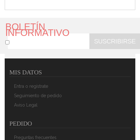
BOLETÍN
INFORMATIVO
SUSCRIBIRSE
MIS DATOS
Briebe Paellera Valenciana Esmaltada 42cm, Acero
Esmaltado Antiadherente, 10 Raciones De Paella Apta
Entra o regístrate
Para Gas, Horno
36,84 €
23,62 €
Seguimiento de pedido
Aviso Legal
AÑADIR AL CARRITO
PEDIDO
Preguntas frecuentes