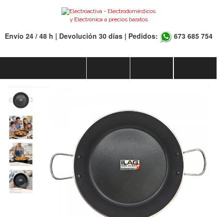
Envío 24 / 48 h | Devolución 30 días | Pedidos:
673 685 754