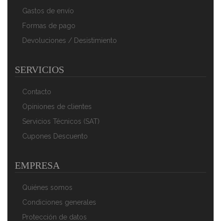
Gastos de envío
Formas de pago
Devoluciones / Desistimiento
SERVICIOS
Briebe Paellera Valenciana Esmaltada 46cm, Acero
Esmaltado Antiadherente, 12 Raciones De Paella Apta
Para Gas, Horno
Contacto
41,70 €
27,27 €
Opiniones de clientes
AÑADIR AL CARRITO
Servicios Técnicos (SAT)
Cupones Descuento
EMPRESA
Quiénes somos
Condiciones generales
Protección de datos