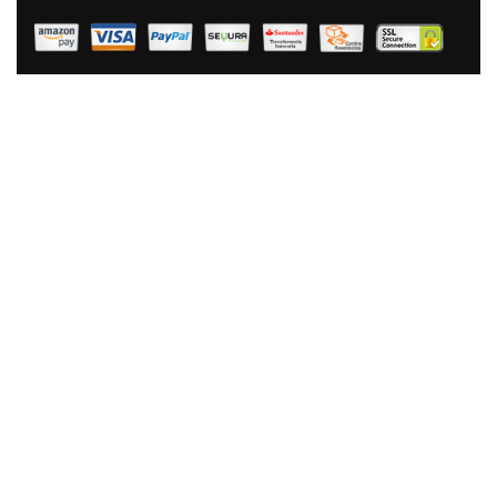
Briebe Zafrán Paellera Inducción 30 Cm, 4 Raciones De
Paella, Antiadherente ILAG Ecológico Sin PFOA, 3 Mm
Espesor, Aluminio Prensado, Apta Todas Las Cocinas,
Vitrocerámica, Gas, Horno
37,62 €
25,22 €
AÑADIR AL CARRITO