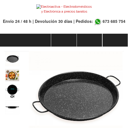
Envío 24 / 48 h | Devolución 30 días | Pedidos:
673 685 754