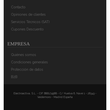
Esmaltado Antiadherente, 12 Raciones De Paella Apta
Para Gas, Horno
Contacto
41,70 €
27,27 €
Opiniones de clientes
AÑADIR AL CARRITO
Servicios Técnicos (SAT)
Cupones Descuento
EMPRESA
Quiénes somos
Condiciones generales
Protección de datos
B2B
Briebe Paellera Valenciana Esmaltada 55cm, Acero
Esmaltado Antiadherente, 16 Raciones De Paella Apta
Para Gas, Horno
Electroactiva, S.L. - CIF B86174968 - C/ Huelva 6, Nave 1 - 28343 -
Valdemoro - Madrid España
51,84 €
34,87 €
AÑADIR AL CARRITO