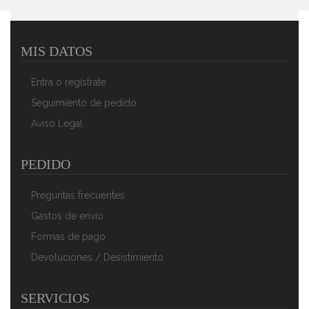
MIS DATOS
Briebe Paellera Valenciana Esmaltada 42cm, Acero
Esmaltado Antiadherente, 10 Raciones De Paella Apta
Entra o regístrate
Para Gas, Horno
36,84 €
23,62 €
Seguimiento de pedido
Aviso Legal
AÑADIR AL CARRITO
PEDIDO
Preguntas frecuentes
Gastos de envío
Formas de pago
Devoluciones / Desistimiento
SERVICIOS
Briebe Paellera Valenciana Esmaltada 46cm, Acero