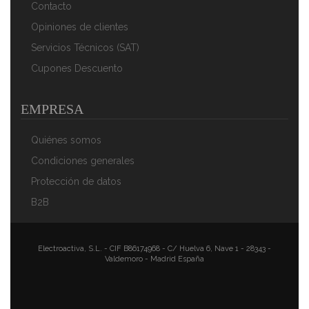
Para Gas, Horno
Contacto
41,70 €
27,27 €
Opiniones de clientes
AÑADIR AL CARRITO
Servicios Técnicos (SAT)
Cupones Descuento
EMPRESA
Quiénes somos
Condiciones generales
Protección de datos
B2B
Briebe Paellera Valenciana Esmaltada 55cm, Acero
Esmaltado Antiadherente, 16 Raciones De Paella Apta
Para Gas, Horno
Electroactiva, S.L. - CIF B86174968 - C/ Huelva 6, Nave 1 - 28343 -
Valdemoro - Madrid España
51,84 €
34,87 €
AÑADIR AL CARRITO