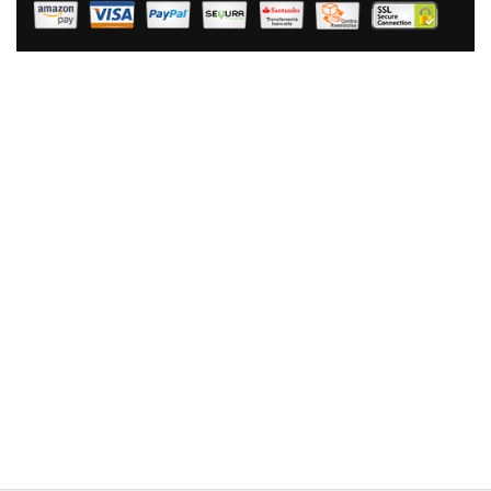
Briebe Zafrán Paellera Inducción 30 Cm, 4 Raciones De
Paella, Antiadherente ILAG Ecológico Sin PFOA, 3 Mm
Espesor, Aluminio Prensado, Apta Todas Las Cocinas,
Vitrocerámica, Gas, Horno
37,62 €
25,22 €
AÑADIR AL CARRITO