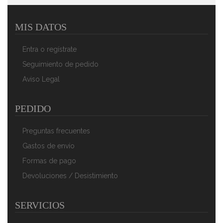
MIS DATOS
Briebe Paellera Valenciana Esmaltada 42cm, Acero
Esmaltado Antiadherente, 10 Raciones De Paella Apta
Entra o regístrate
Para Gas, Horno
36,84 €
23,62 €
Seguimiento de pedido
Aviso Legal
AÑADIR AL CARRITO
PEDIDO
Preguntas frecuentes
Gastos de envío
Formas de pago
Devoluciones / Desistimiento
SERVICIOS
Briebe Paellera Valenciana Esmaltada 46cm, Acero
Esmaltado Antiadherente, 12 Raciones De Paella Apta