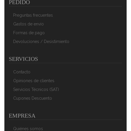
PEDIDO
Preguntas frecuentes
Gastos de envío
Formas de pago
Devoluciones / Desistimiento
SERVICIOS
Swan Retro SWKA4500RN Cubo Basura Sensor De
Apertura Automática, Metálico, Capacidad 45 Litros,
Diseño Vintage, Rojo
Contacto
134,90 €
98,91 €
Opiniones de clientes
AÑADIR AL CARRITO
Servicios Técnicos (SAT)
Cupones Descuento
EMPRESA
Quiénes somos