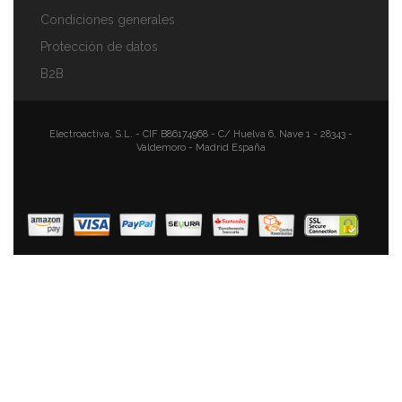
Condiciones generales
Protección de datos
B2B
Swan SWKA1040GRN Porta Rollos De Papel De
Cocina, Acero Inoxidable Alta Calidad, Estable Y
Duradero, Estilo Vintage Diseño Retro, Gris
Electroactiva, S.L. - CIF B86174968 - C/ Huelva 6, Nave 1 - 28343 -
Valdemoro - Madrid España
38,90 €
24,90 €
AÑADIR AL CARRITO