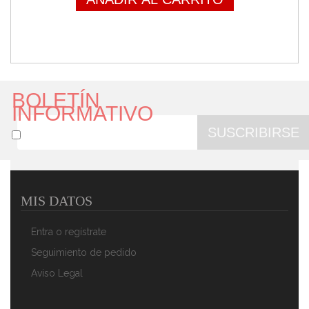
BOLETÍN
INFORMATIVO
SUSCRIBIRSE
MIS DATOS
Swan Retro SWKA4500GRN Cubo Basura Sensor De
Apertura Automática, Metálico, Capacidad 45 Litros,
Entra o regístrate
Diseño Vintage, Gris
109,90 €
78,90 €
Seguimiento de pedido
Aviso Legal
AÑADIR AL CARRITO