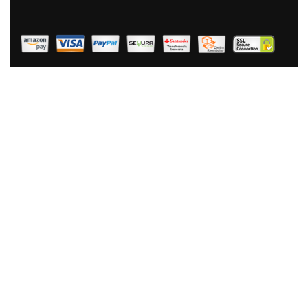
AÑADIR AL CARRITO
Thule TCDS-101 Mochila, Versátil, Enrollable, Para
Equipos Fotográficos DSLR, Gran Capacidad, Cómoda,
Resistente, Gris
113,90 €
80,90 €
AÑADIR AL CARRITO