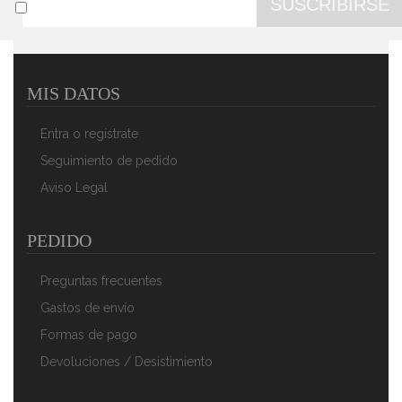
SUSCRIBIRSE
MIS DATOS
Swan Retro SWKA4500GRN Cubo Basura Sensor De
Apertura Automática, Metálico, Capacidad 45 Litros,
Entra o regístrate
Diseño Vintage, Gris
109,90 €
78,90 €
Seguimiento de pedido
Aviso Legal
AÑADIR AL CARRITO
PEDIDO
Preguntas frecuentes
Gastos de envío
Formas de pago
Devoluciones / Desistimiento