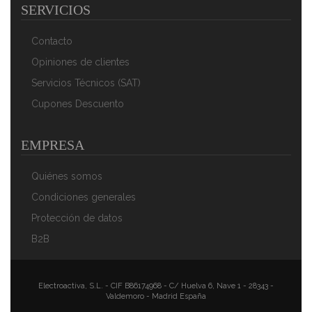
SERVICIOS
Swan Retro SWKA4500RN Cubo Basura Sensor De
Apertura Automática, Metálico, Capacidad 45 Litros,
Diseño Vintage, Rojo
Contacto
134,90 €
98,91 €
Opiniones de clientes
AÑADIR AL CARRITO
Servicios Técnicos (SAT)
Cupones Descuento
EMPRESA
Quiénes somos
Condiciones generales
Protección de datos
B2B
Swan SWKA1040GRN Porta Rollos De Papel De
Cocina, Acero Inoxidable Alta Calidad, Estable Y
Duradero, Estilo Vintage Diseño Retro, Gris
Electroactiva, S.L. - CIF B86174968 - C/ Huelva 6, Nave 1 - 28343 -
Valdemoro - Madrid España
38,90 €
24,90 €