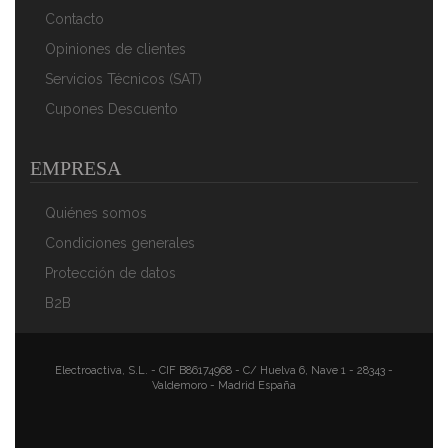
Diseño Vintage, Rojo
Contacto
134,90 €
98,91 €
Opiniones de clientes
AÑADIR AL CARRITO
Servicios Técnicos (SAT)
Cupones Descuento
EMPRESA
Quiénes somos
Condiciones generales
Protección de datos
B2B
Swan SWKA1040GRN Porta Rollos De Papel De
Cocina, Acero Inoxidable Alta Calidad, Estable Y
Duradero, Estilo Vintage Diseño Retro, Gris
Electroactiva, S.L. - CIF B86174968 - C/ Huelva 6, Nave 1 - 28343 -
Valdemoro - Madrid España
38,90 €
24,90 €
AÑADIR AL CARRITO