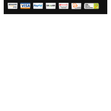
Thule TCDS-101 Mochila, Versátil, Enrollable, Para
Equipos Fotográficos DSLR, Gran Capacidad, Cómoda,
Resistente, Gris
113,90 €
80,90 €
AÑADIR AL CARRITO