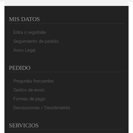
MIS DATOS
Swan Retro SWKA4500GRN Cubo Basura Sensor De
Apertura Automática, Metálico, Capacidad 45 Litros,
Entra o regístrate
Diseño Vintage, Gris
109,90 €
78,90 €
Seguimiento de pedido
Aviso Legal
AÑADIR AL CARRITO
PEDIDO
Preguntas frecuentes
Gastos de envío
Formas de pago
Devoluciones / Desistimiento
SERVICIOS
Swan Retro SWKA4500RN Cubo Basura Sensor De
Apertura Automática, Metálico, Capacidad 45 Litros,