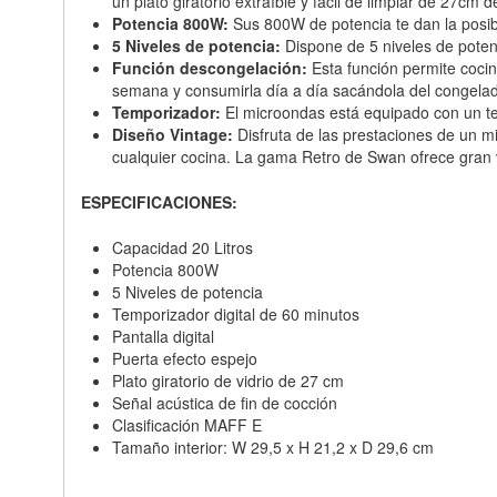
un plato giratorio extraíble y fácil de limpiar de 27cm 
Potencia 800W:
Sus 800W de potencia te dan la posi
5 Niveles de potencia:
Dispone de 5 niveles de poten
Función descongelación:
Esta función permite coci
semana y consumirla día a día sacándola del congelad
Temporizador:
El microondas está equipado con un te
Diseño Vintage:
Disfruta de las prestaciones de un m
cualquier cocina. La gama Retro de Swan ofrece gran v
ESPECIFICACIONES:
Capacidad 20 Litros
Potencia 800W
5 Niveles de potencia
Temporizador digital de 60 minutos
Pantalla digital
Puerta efecto espejo
Plato giratorio de vidrio de 27 cm
Señal acústica de fin de cocción
Clasificación MAFF E
Tamaño interior: W 29,5 x H 21,2 x D 29,6 cm