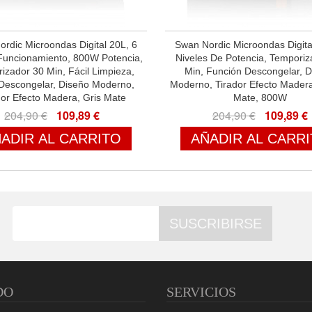
rdic Microondas Digital 20L, 6
Swan Nordic Microondas Digita
Funcionamiento, 800W Potencia,
Niveles De Potencia, Temporiz
izador 30 Min, Fácil Limpieza,
Min, Función Descongelar, D
escongelar, Diseño Moderno,
Moderno, Tirador Efecto Madera
dor Efecto Madera, Gris Mate
Mate, 800W
204,90 €
109,89 €
204,90 €
109,89 €
ADIR AL CARRITO
AÑADIR AL CARR
SUSCRIBIRSE
DO
SERVICIOS