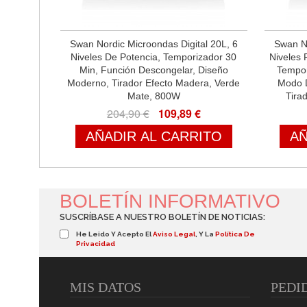
Swan Nordic Microondas Digital 20L, 6
Swan No
Niveles De Potencia, Temporizador 30
Niveles 
Min, Función Descongelar, Diseño
Tempor
Moderno, Tirador Efecto Madera, Verde
Modo D
Mate, 800W
Tira
204,90 €
109,89 €
AÑADIR AL CARRITO
AÑ
BOLETÍN INFORMATIVO
SUSCRÍBASE A NUESTRO BOLETÍN DE NOTICIAS:
He Leido Y Acepto El
Aviso Legal
, Y La
Política De
Privacidad
MIS DATOS
PEDI