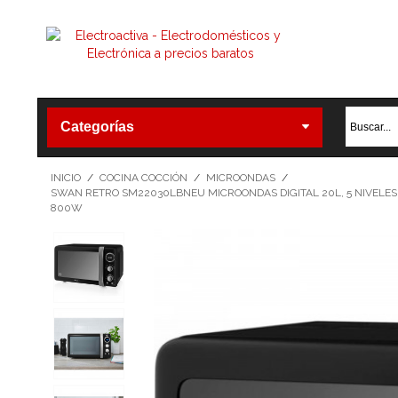
Categorías
INICIO
/
COCINA COCCIÓN
/
MICROONDAS
/
SWAN RETRO SM22030LBNEU MICROONDAS DIGITAL 20L, 5 NIVELES 
800W