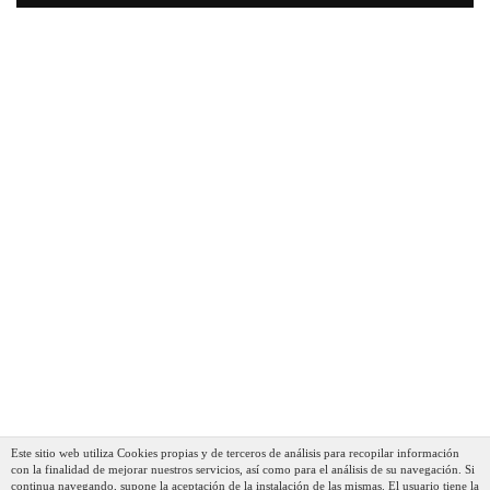
Fagor Couper Cuchillo Profesional Cocina Santoku Con
Punta 18 Cm Hoja Acero Inoxidable Grosor 2,5 Mm,
Ideal Para Cortar Carnes Y Verduras, Mango
Ergonómico
34,55 €
22,91 €
AÑADIR AL CARRITO
Este sitio web utiliza Cookies propias y de terceros de análisis para recopilar información
con la finalidad de mejorar nuestros servicios, así como para el análisis de su navegación. Si
continua navegando, supone la aceptación de la instalación de las mismas. El usuario tiene la