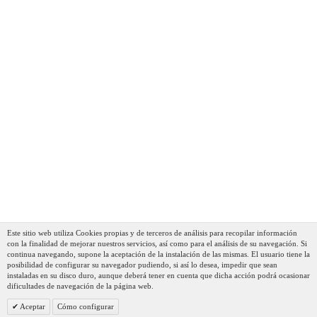
Fagor Couper Cuchillo Profesional Cocina Santoku Con
Punta 18 Cm Hoja Acero Inoxidable Grosor 2,5 Mm,
Ideal Para Cortar Carnes Y Verduras, Mango
Ergonómico
34,55 €
22,91 €
AÑADIR AL CARRITO
Este sitio web utiliza Cookies propias y de terceros de análisis para recopilar información
con la finalidad de mejorar nuestros servicios, así como para el análisis de su navegación. Si
continua navegando, supone la aceptación de la instalación de las mismas. El usuario tiene la
posibilidad de configurar su navegador pudiendo, si así lo desea, impedir que sean
instaladas en su disco duro, aunque deberá tener en cuenta que dicha acción podrá ocasionar
dificultades de navegación de la página web.
Aceptar
Cómo configurar