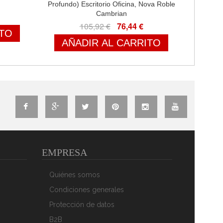
Profundo) Escritorio Oficina, Nova Roble
Cambrian
105,92 €
76,44 €
ITO
AÑADIR AL CARRITO
EMPRESA
Quiénes somos
Condiciones generales
Protección de datos
B2B