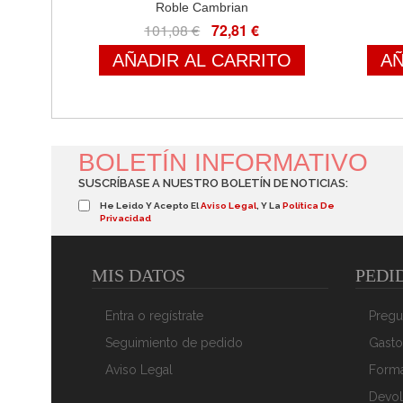
Roble Cambrian
101,08 €
72,81 €
AÑADIR AL CARRITO
AÑ
BOLETÍN INFORMATIVO
SUSCRÍBASE A NUESTRO BOLETÍN DE NOTICIAS:
He Leido Y Acepto El
Aviso Legal
, Y La
Política De
Privacidad
MIS DATOS
PEDI
Entra o regístrate
Pregu
Seguimiento de pedido
Gasto
Aviso Legal
Form
Devol