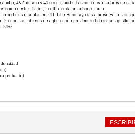
 ancho, 48,5 de alto y 40 cm de fondo. Las medidas interiores de cada
as como destornillador, martillo, cinta americana, metro.
prando los muebles en kit briebe Home ayudas a preservar los bosque
rantiza que sus tableros de aglomerado provienen de bosques gestiona
uisitos.
a densidad
ndo)
o x profundo)
ESCRIBI