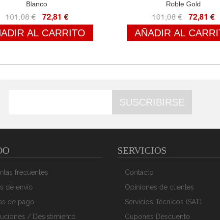
Blanco
Roble Gold
101,08 €
72,81 €
101,08 €
72,81 €
ADIR AL CARRITO
AÑADIR AL CARR
SUSCRIBIRSE
DO
SERVICIOS
ntas frecuentes
Contacto
s de envío
Opiniones de clientes
as de pago
Servicios Técnicos (SAT)
uciones / Desistimiento
Cupones Descuento