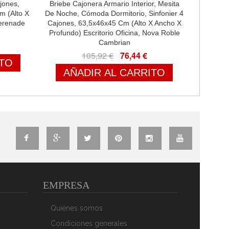
jones,
Briebe Cajonera Armario Interior, Mesita
m (Alto X
De Noche, Cómoda Dormitorio, Sinfonier 4
erenade
Cajones, 63,5x46x45 Cm (Alto X Ancho X
Profundo) Escritorio Oficina, Nova Roble
Cambrian
105,92 €
76,44 €
ITO
AÑADIR AL CARRITO
EMPRESA
Quiénes somos
Condiciones generales