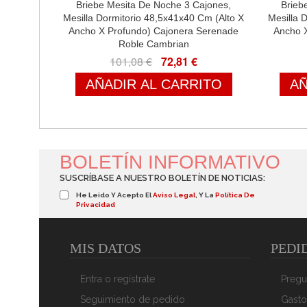
Briebe Mesita De Noche 3 Cajones,
Brieb
Mesilla Dormitorio 48,5x41x40 Cm (Alto X
Mesilla 
Ancho X Profundo) Cajonera Serenade
Ancho 
Roble Cambrian
101,08 €
72,81 €
AÑADIR AL CARRITO
AÑ
BOLETÍN INFORMATIVO
SUSCRÍBASE A NUESTRO BOLETÍN DE NOTICIAS:
He Leido Y Acepto El
Aviso Legal
, Y La
Política De
Privacidad
MIS DATOS
PEDI
Entra o regístrate
Pregu
Seguimiento de pedido
Gasto