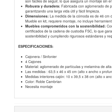
son fáciles de seguir, lo que asegura un montaje sin er
Robusta y duradera:
Fabricada con aglomerado de par
garantizando una larga vida útil y fácil limpieza.
Dimensiones:
La medida de la cómoda es de 46 cm de 
Mueble en kit, requiere montaje, no incluye herramient
Muebles comprometidos con la sostenibilidad:
Com
certificados de la cadena de custodia FSC, lo que ga
sostenibilidad y cumpliendo rigurosos estándares y req
ESPECIFICACIONES:
Cajonera / Sinfonier
4 Cajones
Material: aglomerado de partículas y melamina de alt
Las medidas : 63,5 x 46 x 45 cm (alto x ancho x profu
Medidas interiores cajón: 10 x 39,5 x 38 cm (alto x an
Color: Roble Cambrian
Necesita montaje