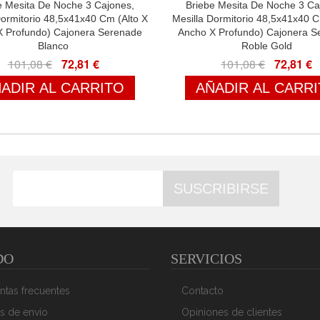
e Mesita De Noche 3 Cajones,
Briebe Mesita De Noche 3 Ca
Dormitorio 48,5x41x40 Cm (Alto X
Mesilla Dormitorio 48,5x41x40 C
X Profundo) Cajonera Serenade
Ancho X Profundo) Cajonera S
Blanco
Roble Gold
101,08 €
72,81 €
101,08 €
72,81 €
ADIR AL CARRITO
AÑADIR AL CARR
SUSCRIBIRSE
DO
SERVICIOS
ntas frecuentes
Contacto
s de envío
Opiniones de clientes