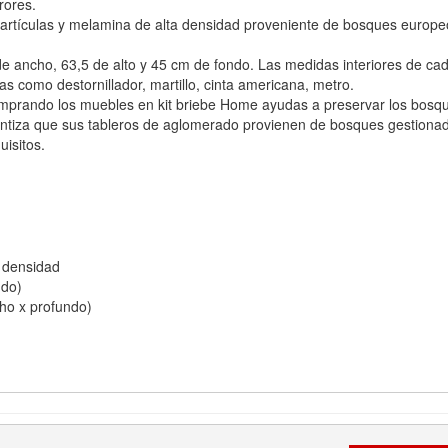
rores.
tículas y melamina de alta densidad proveniente de bosques europeos
ancho, 63,5 de alto y 45 cm de fondo. Las medidas interiores de cada
as como destornillador, martillo, cinta americana, metro.
prando los muebles en kit briebe Home ayudas a preservar los bosque
rantiza que sus tableros de aglomerado provienen de bosques gestiona
uisitos.
a densidad
ndo)
cho x profundo)