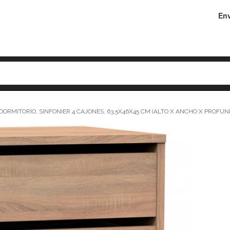
Env
ORMITORIO, SINFONIER 4 CAJONES, 63,5X46X45 CM (ALTO X ANCHO X PROFUN