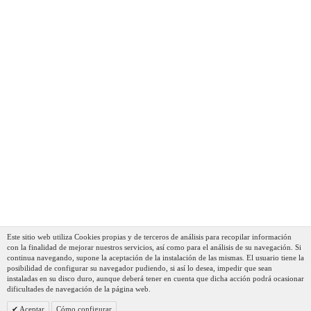
Fagor Couper Cuchillo Profesional Cocina Santoku Con
Punta 18 Cm Hoja Acero Inoxidable Grosor 2,5 Mm,
Ideal Para Cortar Carnes Y Verduras, Mango
Ergonómico
34,55 €
22,91 €
AÑADIR AL CARRITO
Este sitio web utiliza Cookies propias y de terceros de análisis para recopilar información
con la finalidad de mejorar nuestros servicios, así como para el análisis de su navegación. Si
continua navegando, supone la aceptación de la instalación de las mismas. El usuario tiene la
posibilidad de configurar su navegador pudiendo, si así lo desea, impedir que sean
instaladas en su disco duro, aunque deberá tener en cuenta que dicha acción podrá ocasionar
dificultades de navegación de la página web.
Aceptar
Cómo configurar