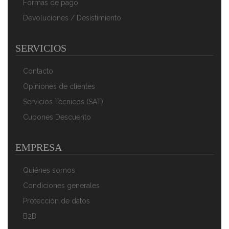
Formas de pago
Devoluciones / Desistimiento
Victoria Plancha Cocina Hierro Fundido Curado Parrilla
Doble Reversible 33 X 21cm Para Fuego, Barbacoa,
SERVICIOS
Horno, Vitrocerámica, Gas, Curada Para Crear
Antiadherente Libre De Tóxicos Sin PTFE
64,88 €
45,67 €
Contacto
AÑADIR AL CARRITO
Opiniones de clientes
Servicios Técnicos (SAT)
Cupones Descuento
EMPRESA
Quiénes somos
Condiciones generales
Protección de datos
B2B
Briebe Black Titanium Grill Asador Rayas, Inducción,
Antiadherente Titanio, Sartén Plancha 20x20cm