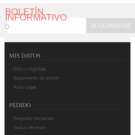
BOLETÍN
INFORMATIVO
SUSCRIBIRSE
MIS DATOS
Briebe Grill Asador Inducción Rayas 22 Cm Acero
Esmaltado, Sartén Parrilla Redonda, Apto Para
Entra o regístrate
Vitrocerámica, Fuego, Gas, Horno, Levante Negro
Jaspeado
Seguimiento de pedido
21,85 €
12,38 €
Aviso Legal
AÑADIR AL CARRITO
PEDIDO
Preguntas frecuentes
Gastos de envío