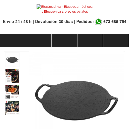
Envío 24 / 48 h | Devolución 30 días | Pedidos:
673 685 754