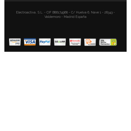
Aluminio Fundido Sin PFOA, Mango Plegable, Apto
Vitrocerámica, Gas
Electroactiva, S.L. - CIF B86174968 - C/ Huelva 6, Nave 1 - 28343 -
43,27 €
29,45 €
Valdemoro - Madrid España
AÑADIR AL CARRITO
Briebe Black Titanium Grill Asador Rayas, Inducción,
Antiadherente Titanio, Sartén Plancha 24x24cm
Aluminio Fundido Sin PFOA, Mango Plegable, Apto
Vitrocerámica, Gas
49,11 €
33,83 €