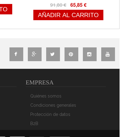
91,80 €
65,85 €
ITO
AÑADIR AL CARRITO
EMPRESA
Quiénes somos
Condiciones generales
Protección de datos
B2B