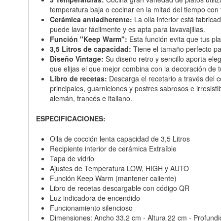
temperatura baja o cocinar en la mitad del tiempo con 
Cerámica antiadherente:
La olla interior está fabri
puede lavar fácilmente y es apta para lavavajillas.
Función "Keep Warm":
Esta función evita que tus pl
3,5 Litros de capacidad:
Tiene el tamaño perfecto pa
Diseño Vintage:
Su diseño retro y sencillo aporta el
que elijas el que mejor combina con la decoración de t
Libro de recetas:
Descarga el recetario a través del c
principales, guarniciones y postres sabrosos e irresist
alemán, francés e italiano.
ESPECIFICACIONES:
Olla de cocción lenta capacidad de 3,5 Litros
Recipiente interior de cerámica Extraíble
Tapa de vidrio
Ajustes de Temperatura LOW, HIGH y AUTO
Función Keep Warm (mantener caliente)
Libro de recetas descargable con código QR
Luz indicadora de encendido
Funcionamiento silencioso
Dimensiones: Ancho 33,2 cm - Altura 22 cm - Profund