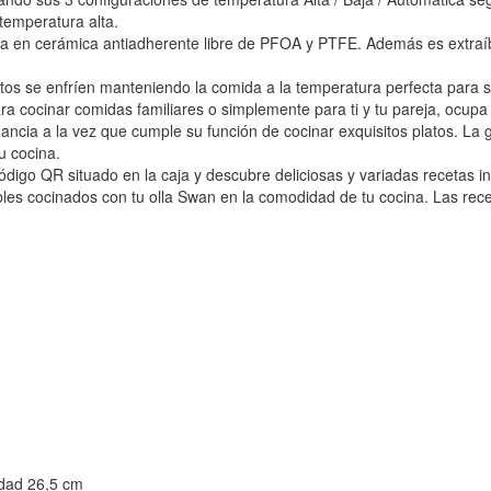
temperatura alta.
cada en cerámica antiadherente libre de PFOA y PTFE. Además es extraí
atos se enfríen manteniendo la comida a la temperatura perfecta para s
ra cocinar comidas familiares o simplemente para ti y tu pareja, ocup
egancia a la vez que cumple su función de cocinar exquisitos platos. L
u cocina.
ódigo QR situado en la caja y descubre deliciosas y variadas recetas in
ibles cocinados con tu olla Swan en la comodidad de tu cocina. Las rece
idad 26,5 cm