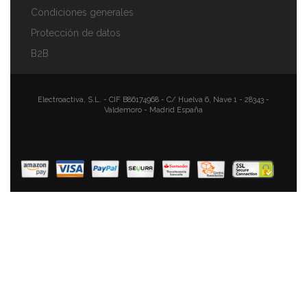
Condiciones generales
Protección de datos
Swan Nordic Tostadora Pan Ranura Ancha 2
B2B
Rebanadas, 3 Funciones, 6 Niveles De Tostado, Diseño
Moderno Acero Inoxidable, Tirador Efecto Madera,
Verde Mate
Electroactiva, S.L. - CIF B86174968 - C/ Huelva 6, Nave 1 - 28343 -
79,90 €
54,90 €
Valdemoro - Madrid España
AÑADIR AL CARRITO
Swan Nordic Tostadora Pan Ranura Ancha 2