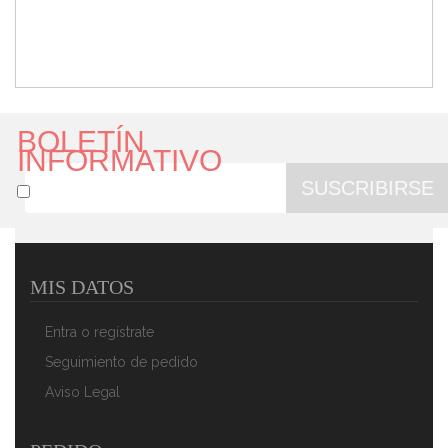
BOLETÍN
INFORMATIVO
SUSCRIBIRSE
MIS DATOS
Bomann 1577 - Tostadora De 2 Ranuras, 3 Funciones,
Calienta Panecillos, 870 W, Color Blanco
Entra o regístrate
44,90 €
29,90 €
Seguimiento de pedido
AÑADIR AL CARRITO
Aviso Legal