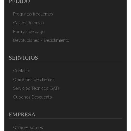
PEDIDO
Preguntas frecuentes
Gastos de envío
Formas de pago
Devoluciones / Desistimiento
Clatronic TA 3620 - Tostadora De 2 Ranuras, 3
SERVICIOS
Funciones, Calienta Panecillos, 850 W, Acero Inoxidable
65,90 €
45,90 €
Contacto
AÑADIR AL CARRITO
Opiniones de clientes
Servicios Técnicos (SAT)
Cupones Descuento
EMPRESA
Quiénes somos