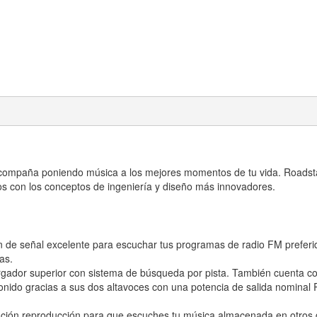
compaña poniendo música a los mejores momentos de tu vida. Roadstar
os con los conceptos de ingeniería y diseño más innovadores.
 de señal excelente para escuchar tus programas de radio FM preferi
as.
dor superior con sistema de búsqueda por pista. También cuenta con
sonido gracias a sus dos altavoces con una potencia de salida nomin
ión reproducción para que escuches tu música almacenada en otros di