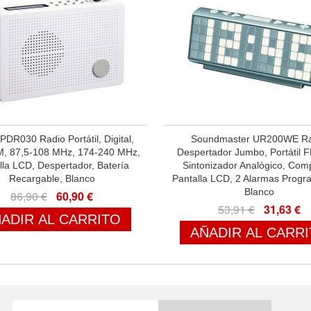
PDR030 Radio Portátil, Digital,
Soundmaster UR200WE Ra
, 87,5-108 MHz, 174-240 MHz,
Despertador Jumbo, Portátil 
lla LCD, Despertador, Batería
Sintonizador Analógico, Com
Recargable, Blanco
Pantalla LCD, 2 Alarmas Progr
Blanco
86,90 €
60,90 €
53,91 €
31,63 €
ADIR AL CARRITO
AÑADIR AL CARR