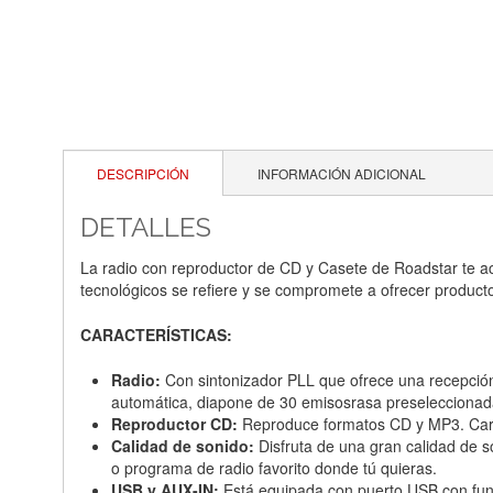
DESCRIPCIÓN
INFORMACIÓN ADICIONAL
DETALLES
La radio con reproductor de CD y Casete de Roadstar te a
tecnológicos se refiere y se compromete a ofrecer product
CARACTERÍSTICAS:
Radio:
Con sintonizador PLL que ofrece una recepción
automática, diapone de 30 emisosrasa preseleccionad
Reproductor CD:
Reproduce formatos CD y MP3. Carga
Calidad de sonido:
Disfruta de una gran calidad de 
o programa de radio favorito donde tú quieras.
USB y AUX-IN:
Está equipada con puerto USB con func