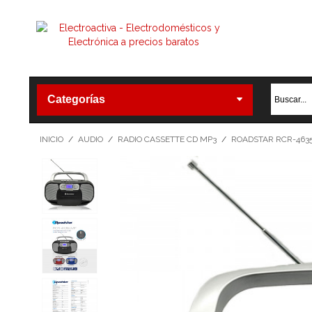
Categorías
INICIO
/
AUDIO
/
RADIO CASSETTE CD MP3
/
ROADSTAR RCR-4635