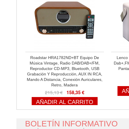
Roadstar HRA1782ND+BT Equipo De
Lenco 
Música Vintage, Radio DAB/DAB+/FM,
Dab+,FM
Reproductor CD-MP3, Bluetooth, USB
Panta
Grabación Y Reproducción, AUX IN RCA,
Mando A Distancia, Conexión Auriculares,
Retro, Madera
AÑ
215,13 €
158,35 €
AÑADIR AL CARRITO
BOLETÍN INFORMATIVO