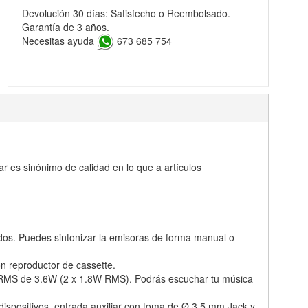
Devolución 30 días: Satisfecho o Reembolsado.
Garantía de 3 años.
Necesitas ayuda
673 685 754
 es sinónimo de calidad en lo que a artículos
dos. Puedes sintonizar la emisoras de forma manual o
 reproductor de cassette.
al RMS de 3.6W (2 x 1.8W RMS). Podrás escuchar tu música
spositivos, entrada auxiliar con toma de Ø 3,5 mm Jack y