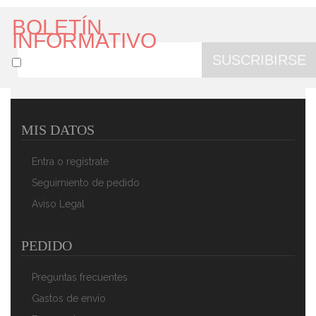
BOLETÍN
INFORMATIVO
SUSCRIBIRSE
MIS DATOS
Lenco PDR030 Radio Portátil, Digital, Dab+,FM, 87,5-
108 MHz, 174-240 MHz, Pantalla LCD, Despertador,
Entra o regístrate
Batería Recargable, Blanco
86,90 €
60,90 €
Seguimiento de pedido
Aviso Legal
AÑADIR AL CARRITO
PEDIDO
Preguntas frecuentes
Gastos de envío