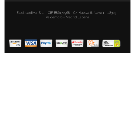
AÑADIR AL CARRITO
Electroactiva, S.L. - CIF B86174968 - C/ Huelva 6, Nave 1 - 28343 -
Valdemoro - Madrid España
Roadstar HRA-1345NUSWD Radio Portátil Vintage FM
Analógica, Puerto USB Para MP3, Lector DeTarjeta SD,
Altavoz De 1 Vía 16W, Radio Retro Compacta Para
Casa Y Cocina, Iluminación LED, Madera
59,42 €
41,56 €
AÑADIR AL CARRITO