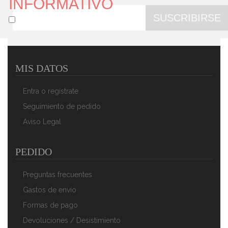
INFORMATIVO
SUSCRIBIRSE
MIS DATOS
Lenco PDR030 Radio Portátil, Digital, Dab+,FM, 87,5-
108 MHz, 174-240 MHz, Pantalla LCD, Despertador,
Entra o regístrate
Batería Recargable, Blanco
86,90 €
60,90 €
Seguimiento de pedido
Aviso Legal
AÑADIR AL CARRITO
PEDIDO
Preguntas frecuentes
Gastos de envío
Formas de pago
Devoluciones / Desistimiento