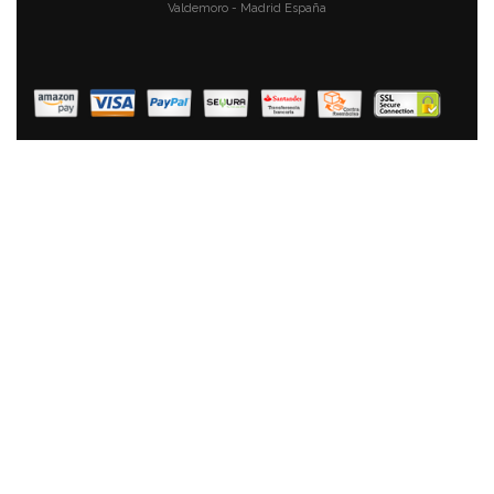
Valdemoro - Madrid España
Roadstar HRA-1345NUSWD Radio Portátil Vintage FM
Analógica, Puerto USB Para MP3, Lector DeTarjeta SD,
Altavoz De 1 Vía 16W, Radio Retro Compacta Para
Casa Y Cocina, Iluminación LED, Madera
59,42 €
41,56 €
AÑADIR AL CARRITO