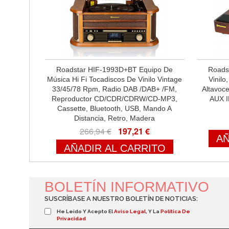
Roadstar HIF-1993D+BT Equipo De
Roads
Música Hi Fi Tocadiscos De Vinilo Vintage
Vinilo
33/45/78 Rpm, Radio DAB /DAB+ /FM,
Altavoce
Reproductor CD/CDR/CDRW/CD-MP3,
AUX I
Cassette, Bluetooth, USB, Mando A
Distancia, Retro, Madera
266,94 €
197,21 €
AÑ
AÑADIR AL CARRITO
BOLETÍN INFORMATIVO
SUSCRÍBASE A NUESTRO BOLETÍN DE NOTICIAS:
He Leido Y Acepto El
Aviso Legal
, Y La
Política De
Privacidad