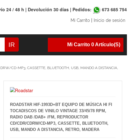
ío 24 / 48 h | Devolución 30 días | Pedidos:
673 685 754
Mi Carrito
|
Inicio de sesión
IR
Mi Carrito 0 Artículo(s)
/CDRW/CD-MP3, CASSETTE, BLUETOOTH, USB, MANDO A DISTANCIA,
ROADSTAR HIF-1993D+BT EQUIPO DE MÚSICA HI FI
TOCADISCOS DE VINILO VINTAGE 33/45/78 RPM,
RADIO DAB /DAB+ /FM, REPRODUCTOR
CD/CDR/CDRW/CD-MP3, CASSETTE, BLUETOOTH,
USB, MANDO A DISTANCIA, RETRO, MADERA