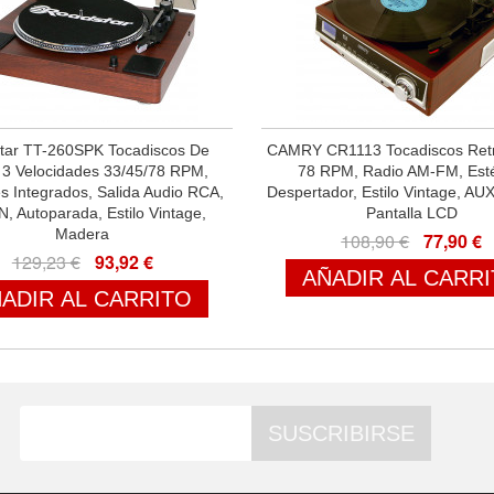
tar TT-260SPK Tocadiscos De
CAMRY CR1113 Tocadiscos Retr
, 3 Velocidades 33/45/78 RPM,
78 RPM, Radio AM-FM, Est
s Integrados, Salida Audio RCA,
Despertador, Estilo Vintage, AU
N, Autoparada, Estilo Vintage,
Pantalla LCD
Madera
108,90 €
77,90 €
129,23 €
93,92 €
AÑADIR AL CARR
ADIR AL CARRITO
SUSCRIBIRSE