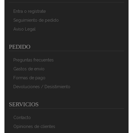
ADLER AD7426 Calienta Camas Eléctrico Doble 150 X
160 Cm Cama Matrimonio 3 Niveles Temperatura,
Entra o regístrate
Lavable, Forro Polar Perla, 120W
85,90 €
60,90 €
Seguimiento de pedido
Aviso Legal
AÑADIR AL CARRITO
PEDIDO
Preguntas frecuentes
Gastos de envío
Formas de pago
Devoluciones / Desistimiento
SERVICIOS
Camry CR 7416 Calienta Camas Eléctrico 150 X 100
Cm, 5 Niveles Temperatura, Temporizador, Lavable,
Forro Polar Gris, 85W
Contacto
62,90 €
42,89 €
Opiniones de clientes