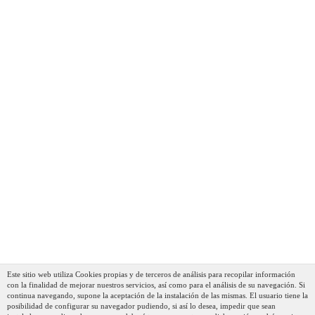
Camry CR 7421 Calienta Camas Eléctrico Doble 160 X
180 Cm 8 Niveles Temperatura, Temporizador, Lavable,
Forro Polar Blanco, 170W
114,90 €
82,90 €
AÑADIR AL CARRITO
Este sitio web utiliza Cookies propias y de terceros de análisis para recopilar información
con la finalidad de mejorar nuestros servicios, así como para el análisis de su navegación. Si
continua navegando, supone la aceptación de la instalación de las mismas. El usuario tiene la
posibilidad de configurar su navegador pudiendo, si así lo desea, impedir que sean