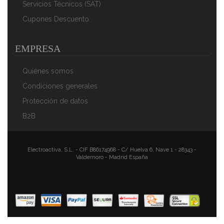
AÑADIR AL CARRITO
Servicios Técnicos (SAT)
Cupones Descuento
EMPRESA
Quiénes somos
Condiciones generales
Protección de datos
B2B
Camry CR 7417 Calienta Camas Eléctrico Doble 150 X
160 Cm 8 Niveles Temperatura, Temporizador, Lavable,
Forro Polar Gris, 120W
Electroactiva, S.L. - CIF B86174968 - C/ Huelva 6, Nave 1 - 28343 -
Valdemoro - Madrid España
92,90 €
65,90 €
AÑADIR AL CARRITO