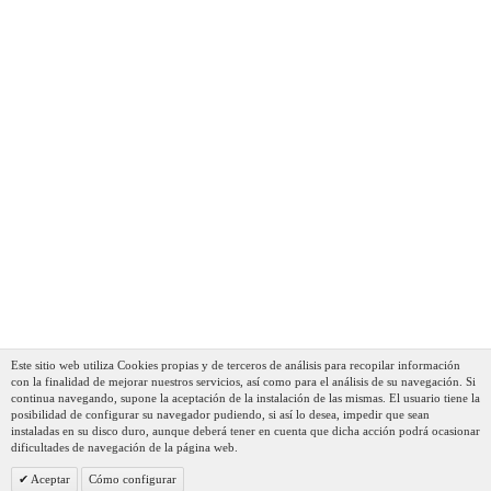
Camry CR 7421 Calienta Camas Eléctrico Doble 160 X
180 Cm 8 Niveles Temperatura, Temporizador, Lavable,
Forro Polar Blanco, 170W
114,90 €
82,90 €
AÑADIR AL CARRITO
Este sitio web utiliza Cookies propias y de terceros de análisis para recopilar información
con la finalidad de mejorar nuestros servicios, así como para el análisis de su navegación. Si
continua navegando, supone la aceptación de la instalación de las mismas. El usuario tiene la
posibilidad de configurar su navegador pudiendo, si así lo desea, impedir que sean
instaladas en su disco duro, aunque deberá tener en cuenta que dicha acción podrá ocasionar
dificultades de navegación de la página web.
Aceptar
Cómo configurar