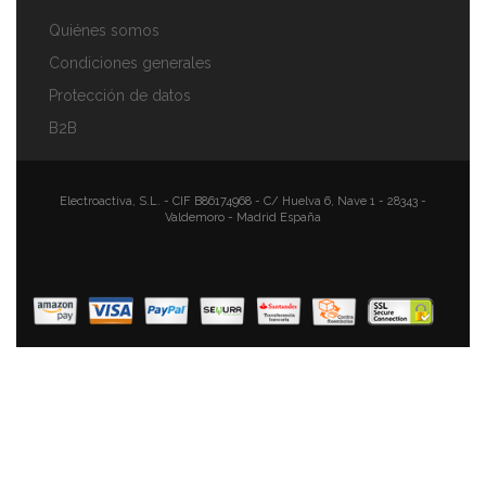
Quiénes somos
Condiciones generales
Protección de datos
B2B
Camry CR 7417 Calienta Camas Eléctrico Doble 150 X
160 Cm 8 Niveles Temperatura, Temporizador, Lavable,
Forro Polar Gris, 120W
Electroactiva, S.L. - CIF B86174968 - C/ Huelva 6, Nave 1 - 28343 -
Valdemoro - Madrid España
92,90 €
65,90 €
AÑADIR AL CARRITO