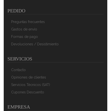
PEDIDO
Preguntas frecuentes
Gastos de envío
Formas de pago
Devoluciones / Desistimiento
SERVICIOS
Camry CR 7416 Calienta Camas Eléctrico 150 X 100
Cm, 5 Niveles Temperatura, Temporizador, Lavable,
Forro Polar Gris, 85W
Contacto
62,90 €
42,89 €
Opiniones de clientes
AÑADIR AL CARRITO
Servicios Técnicos (SAT)
Cupones Descuento
EMPRESA