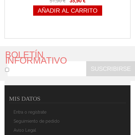
51,90 €
35,90 €
AÑADIR AL CARRITO
BOLETÍN
INFORMATIVO
SUSCRIBIRSE
MIS DATOS
ADLER AD7426 Calienta Camas Eléctrico Doble 150 X
160 Cm Cama Matrimonio 3 Niveles Temperatura,
Entra o regístrate
Lavable, Forro Polar Perla, 120W
85,90 €
60,90 €
Seguimiento de pedido
Aviso Legal
AÑADIR AL CARRITO