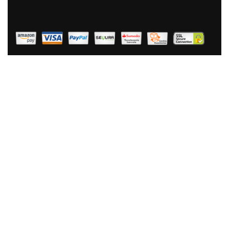
Pulso, Sistema Planetario, 3 Accesorios
207,45 €
142,99 €
AÑADIR AL CARRITO
Briebe Batidora Amasadora Repostería 1800W MAX,
Robot Cocina Profesional, Movimiento Orbital, Varillas,
Gancho Masa, Pala Mezcladora, 5 L, 6 Velocidades +
Función Pulso, Inox KM1114
139,90 €
92,34 €
AÑADIR AL CARRITO