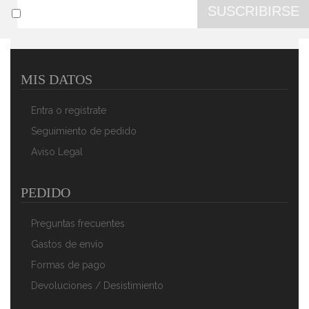
SUSCRIBIRSE
MIS DATOS
MPM MMR-20Z Batidora Amasadora Repostería Con
Bol Giratorio 3 Litros, 5 Velocidades + Turbo, Varillas Y
Entra o regístrate
Gancho Amasar Acero Inox, Blanco, 750W
74,13 €
52,60 €
Seguimiento de pedido
Aviso Legal
AÑADIR AL CARRITO
PEDIDO
Preguntas frecuentes
Gastos de envío
Formas de pago
Devoluciones / Desistimiento