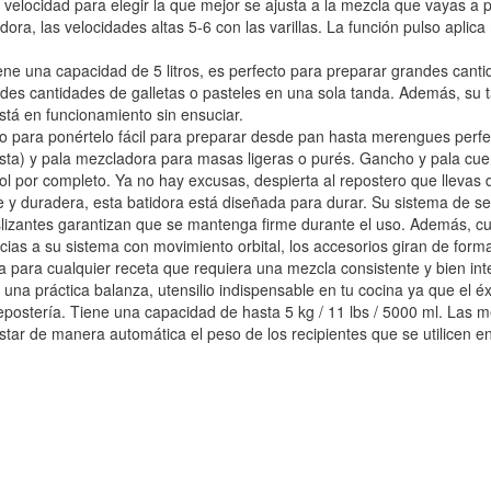
e velocidad para elegir la que mejor se ajusta a la mezcla que vayas a 
ra, las velocidades altas 5-6 con las varillas. La función pulso aplic
iene una capacidad de 5 litros, es perfecto para preparar grandes can
randes cantidades de galletas o pasteles en una sola tanda. Además, su 
tá en funcionamiento sin ensuciar.
 para ponértelo fácil para preparar desde pan hasta merengues perfecto
a) y pala mezcladora para masas ligeras o purés. Gancho y pala cuent
ol por completo. Ya no hay excusas, despierta al repostero que llevas 
 y duradera, esta batidora está diseñada para durar. Su sistema de se
slizantes garantizan que se mantenga firme durante el uso. Además, c
ias a su sistema con movimiento orbital, los accesorios giran de form
 para cualquier receta que requiera una mezcla consistente y bien int
na práctica balanza, utensilio indispensable en tu cocina ya que el é
postería. Tiene una capacidad de hasta 5 kg / 11 lbs / 5000 ml. Las m
restar de manera automática el peso de los recipientes que se utilicen 