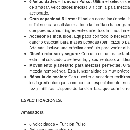
6 Velocidades + Función Pulso:
Utiliza el selector d
de amasar, velocidades medias 3-4 con la pala mezclado
accionado.
Gran capacidad 5 litros:
El bol de acero inoxidable t
suficiente para satisfacer a toda la familia o hacer g
que puedas añadir ingredientes mientras la máquina es
Accesorios incluidos:
Equipada con todo lo necesario
gancho especial para masas pesadas (pan, pizza o past
Además, incluye una práctica espátula para vaciar el b
Diseño robusto y seguro:
Con una estructura estable
está mal colocado o se levanta, y sus ventosas antide
Movimiento planetario para mezclas perfectas:
Grac
mezcla homogénea. Esta funcionalidad es muy práctica
Báscula de cocina:
Con nuestra amasadora recibirás u
los ingredientes que la componen, especialmente en re
´oz y mililitros. Dispone de función Tara que permite 
ESPECIFICACIONES:
Amasadora
6 Velocidades + Función Pulso
Bol acero inoxidable 5,0 L