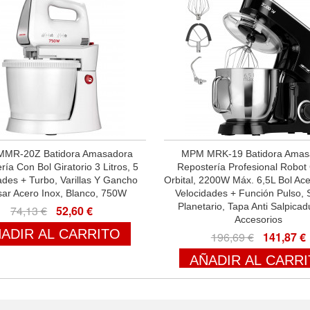
MR-20Z Batidora Amasadora
MPM MRK-19 Batidora Amas
ía Con Bol Giratorio 3 Litros, 5
Repostería Profesional Robot
ades + Turbo, Varillas Y Gancho
Orbital, 2200W Máx. 6,5L Bol Ace
ar Acero Inox, Blanco, 750W
Velocidades + Función Pulso, 
Planetario, Tapa Anti Salpicad
74,13 €
52,60 €
Accesorios
ADIR AL CARRITO
196,69 €
141,87 €
AÑADIR AL CARR