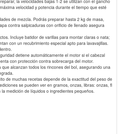
preparar, la velocidades bajas 1-2 se utilizan con el gancho
a máxima velocidad y potencia durante el tiempo que esté
tidades de mezcla. Podrás preparar hasta 2 kg de masa,
tapa contra salpicaduras con orificio de llenado asegura
s. Incluye batidor de varillas para montar claras o nata;
an con un recubrimiento especial apto para lavavajillas.
dentro.
guridad detiene automáticamente el motor si el cabezal
uenta con protección contra sobrecarga del motor.
a que alcanzan todos los rincones del bol, asegurando una
egrada.
xito de muchas recetas depende de la exactitud del peso de
ediciones se pueden ver en gramos, onzas, libras: onzas, fl
en la medición de líquidos o ingredientes pequeños.