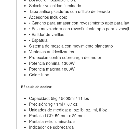
Selector velocidad iluminado
Tapa antisalpicaduras con orificio de llenado
Accesorios incluidos:
• Gancho para amasar con revestimiento apto para lava
• Pala mezcladora con revestimiento apto para lavavaji
• Batidor de varillas
• Espátula
Sistema de mezcla con movimiento planetario
Ventosas antideslizantes
Protección contra sobrecarga del motor
Potencia nominal 1300W
Potencia máxima 1800W
Color: Inox
Báscula de cocina:
Capacidad: 5kg / 5000ml / 11 lbs
Precisión: 1g / 1ml / 0,1oz
Unidades de medida: g, oz: lb: oz, ml, fl´oz
Pantalla LCD: 50 mm x 20 mm
Pantalla retroiluminada: sí
Indicador de sobrecarga