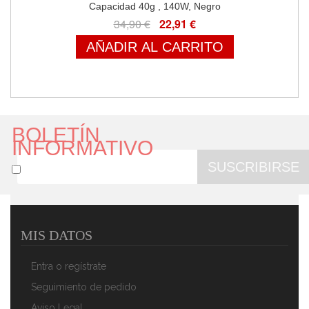
Capacidad 40g , 140W, Negro
34,90 €
22,91 €
AÑADIR AL CARRITO
BOLETÍN
INFORMATIVO
SUSCRIBIRSE
MIS DATOS
MPM MMK-07 Molinillo Café Eléctrico Pequeño,
Semillas Especias Y Frutos Secos, Cuchilla Doble De
Entra o regístrate
Acero Inoxidable, Velocidad De Molienda 40g/min.,
Capacidad 40g , 140W, Blanco
Seguimiento de pedido
34,90 €
22,91 €
Aviso Legal