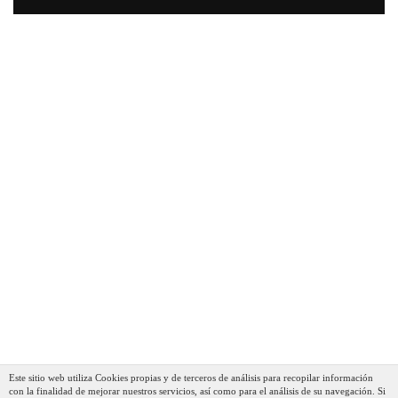
Briebe Tetera Inducción Silbante 2,3L, Infusiones,
Hervidor De Agua Acero Inoxidable, Retro, Todo Tipo De
Cocinas, Vitrocerámica, Gas, Mango Tacto Frío, Diseño
Vintage, Tea Pot, Inox
39,91 €
25,92 €
AÑADIR AL CARRITO
Este sitio web utiliza Cookies propias y de terceros de análisis para recopilar información
con la finalidad de mejorar nuestros servicios, así como para el análisis de su navegación. Si