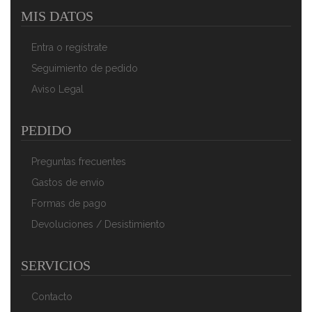
MIS DATOS
Smile MCN13/C1 Tetera Con Silbato, Hervidor De Agua
Retro, Inducción, Vitrocerámica, Todo Tipo De Cocinas,
Entra o regístrate
3 L, Acero Inoxidable, Mango Tacto Frío, Diseño
Vintage, Roja
Seguimiento de pedido
37,46 €
25,10 €
Aviso Legal
AÑADIR AL CARRITO
PEDIDO
Preguntas frecuentes
Gastos de envío
Formas de pago
Devoluciones / Desistimiento
SERVICIOS
Florina Diamond Tetera Con Silbato 2,5 L, Diseño
Moderno, Hervidor De Agua Acero Inoxidable,
Contacto
Inducción, Vitrocerámica, Todo Tipo De Cocinas, Gris