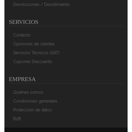
Devoluciones / Desistimiento
SERVICIOS
Florina Diamond Tetera Con Silbato 2,5 L, Diseño
Moderno, Hervidor De Agua Acero Inoxidable,
Contacto
Inducción, Vitrocerámica, Todo Tipo De Cocinas, Gris
Opiniones de clientes
49,90 €
33,90 €
Servicios Técnicos (SAT)
AÑADIR AL CARRITO
Cupones Descuento
EMPRESA
Quiénes somos
Condiciones generales
Protección de datos
B2B