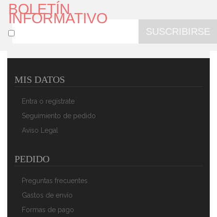
BOLETÍN
INFORMATIVO
SUSCRIBIRSE
MIS DATOS
Smile MCN13/C1 Tetera Con Silbato, Hervidor De Agua
Retro, Inducción, Vitrocerámica, Todo Tipo De Cocinas,
Entra o regístrate
3 L, Acero Inoxidable, Mango Tacto Frío, Diseño
Vintage, Roja
Seguimiento de pedido
37,46 €
25,10 €
Aviso Legal
AÑADIR AL CARRITO
PEDIDO
Preguntas frecuentes
Gastos de envío
Formas de pago